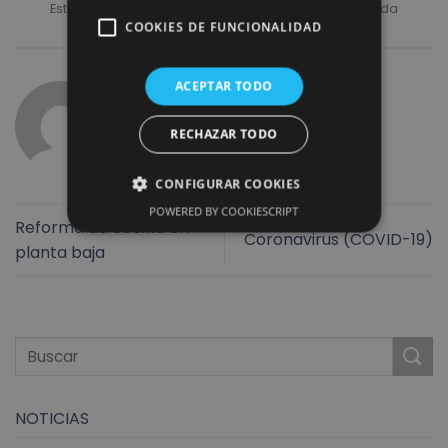
Esta entrada fue publicada en
Ventanas
y etiquetada
COOKIES DE FUNCIONALIDAD
aislamiento
,
finstral
,
Ventanas
.
ACEPTAR TODO
REFORMAS ROMULO
RECHAZAR TODO
CONFIGURAR COOKIES
POWERED BY COOKIESCRIPT
Reforma de cocina en
Coronavirus (COVID-19)
planta baja
NOTICIAS