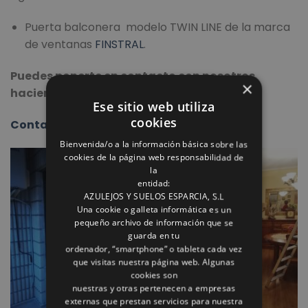
Puerta balconera modelo TWIN LINE de la marca
de ventanas
FINSTRAL
.
Puedes ponerte en contacto con nosotros
×
haciendo click en el siguiente enlace:
Ese sitio web utiliza
cookies
Contacto Reformas Rómulo
Bienvenida/o a la información básica sobre las
cookies de la página web responsabilidad de
la
entidad:
AZULEJOS Y SUELOS ESPARCIA, S.L
Una cookie o galleta informática es un
pequeño archivo de información que se
guarda en tu
ordenador, “smartphone” o tableta cada vez
que visitas nuestra página web. Algunas
cookies son
nuestras y otras pertenecen a empresas
externas que prestan servicios para nuestra