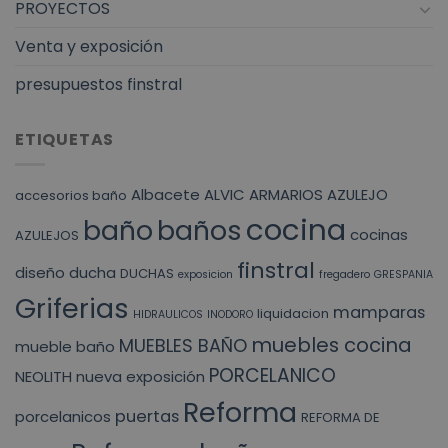
PROYECTOS
Venta y exposición
presupuestos finstral
ETIQUETAS
Albacete
ALVIC
ARMARIOS
AZULEJO
accesorios baño
cocina
baño
baños
cocinas
AZULEJOS
finstral
diseño
ducha
DUCHAS
exposicion
fregadero
GRESPANIA
Griferias
mamparas
liquidacion
HIDRAULICOS
INODORO
muebles cocina
MUEBLES BAÑO
mueble baño
PORCELANICO
NEOLITH
nueva exposición
Reforma
puertas
porcelanicos
REFORMA DE