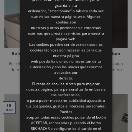
guarda en tu
ordenador, “smartphone” o tableta cada vez
que visitas nuestra página web. Algunas
cookies son
nuestras y otras pertenecen a empresas
externas que prestan servicios para nuestra
página web.
Las cookies pueden ser de varios tipos: las
cookies técnicas son necesarias para que
Reformas Rómulo amplia exposición de Coverlam
nuestra página
web pueda funcionar, no necesitan de tu
En reformas Rómulo hemos ampliado nuestra exposición
autorización y son las únicas que tenemos
de modelos de porcelánico gran formato: Coverlam de
activadas por
[...]
defecto.
El resto de cookies sirven para mejorar
nuestra página, para personalizarla en base a
tus preferencias,
o para poder mostrarte publicidad ajustada a
15
tus búsquedas, gustos e intereses personales.
Nov
Puedes
aceptar todas estas cookies pulsando el botón
ACEPTAR, rechazarlas pulsando el botón
RECHAZAR o configurarlas clicando en el