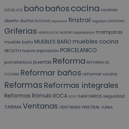
cocina
baño
baños
cocinas
AZULEJOS
finstral
diseño
ducha
DUCHAS
exposicion
fregadero
GRESPANIA
Griferias
mamparas
liquidacion
HIDRAULICOS
INODORO
muebles cocina
MUEBLES BAÑO
mueble baño
PORCELANICO
NEOLITH
nueva exposición
Reforma
puertas
porcelanicos
REFORMA DE
Reformar baños
reformar cocina
COCINA
Reformas
Reformas integrales
Reformas Rómulo
ROCA
SANITARIOS
seguridad
ROYO
Ventanas
TARIMA
VENTANAS FINSTRAL
YURBA