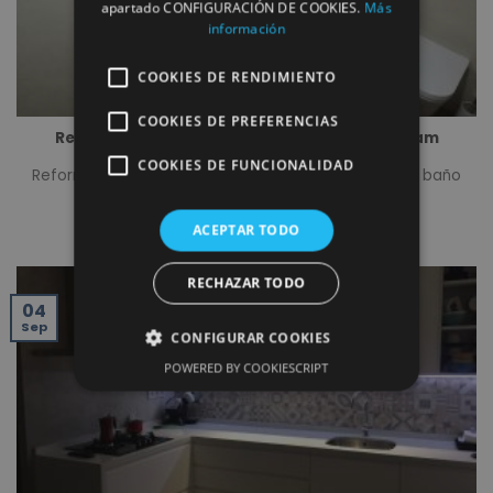
apartado CONFIGURACIÓN DE COOKIES.
Más
información
COOKIES DE RENDIMIENTO
COOKIES DE PREFERENCIAS
Reforma de un baño con porcelánico Coverlam
COOKIES DE FUNCIONALIDAD
Reformas Rómulo ha reformado, recientemente, un baño
con Coverlam en Albacete, que es uno de [...]
ACEPTAR TODO
RECHAZAR TODO
04
Sep
CONFIGURAR COOKIES
POWERED BY COOKIESCRIPT