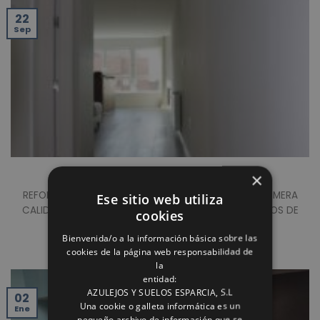
22
Sep
REFORMA
×
REFORMA REALIZADA EN ALBACETE. MATERIALES DE PRIMERA
Ese sitio web utiliza
CALIDAD, ENCIMERA DE COCINA PORCELANICA, TECHOS DE
cookies
PLADUR [...]
Bienvenida/o a la información básica sobre las
cookies de la página web responsabilidad de
la
entidad:
AZULEJOS Y SUELOS ESPARCIA, S.L
02
Una cookie o galleta informática es un
Ene
pequeño archivo de información que se