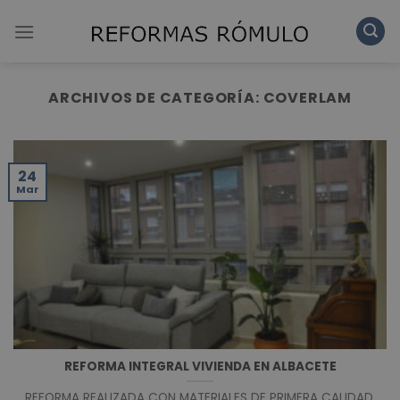
Skip
to
content
ARCHIVOS DE CATEGORÍA:
COVERLAM
24
Mar
REFORMA INTEGRAL VIVIENDA EN ALBACETE
REFORMA REALIZADA CON MATERIALES DE PRIMERA CALIDAD.