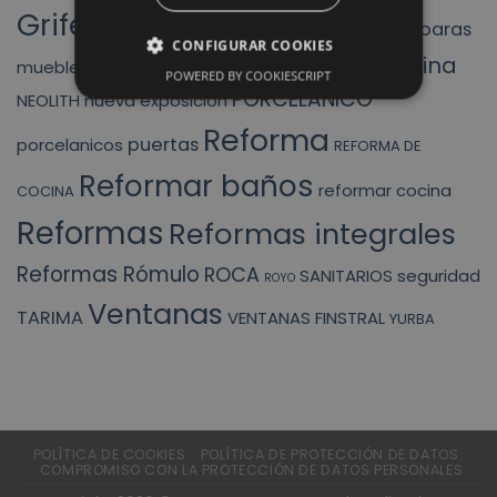
Griferias
mamparas
liquidacion
HIDRAULICOS
INODORO
CONFIGURAR COOKIES
muebles cocina
MUEBLES BAÑO
mueble baño
POWERED BY COOKIESCRIPT
PORCELANICO
NEOLITH
nueva exposición
Reforma
puertas
porcelanicos
REFORMA DE
Reformar baños
reformar cocina
COCINA
Reformas
Reformas integrales
Reformas Rómulo
ROCA
SANITARIOS
seguridad
ROYO
Ventanas
TARIMA
VENTANAS FINSTRAL
YURBA
POLÍTICA DE COOKIES
POLÍTICA DE PROTECCIÓN DE DATOS
COMPROMISO CON LA PROTECCIÓN DE DATOS PERSONALES