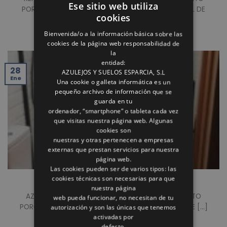
Ese sitio web utiliza
PORCELANICO DE GRAN FORMATO 60X120. FRONTAL DE
cookies
DUCHA [...]
Bienvenida/o a la información básica sobre las
cookies de la página web responsabilidad de
la
entidad:
28
AZULEJOS Y SUELOS ESPARCIA, S.L
Ene
Una cookie o galleta informática es un
pequeño archivo de información que se
guarda en tu
ordenador, “smartphone” o tableta cada vez
que visitas nuestra página web. Algunas
cookies son
nuestras y otras pertenecen a empresas
externas que prestan servicios para nuestra
página web.
Las cookies pueden ser de varios tipos: las
cookies técnicas son necesarias para que
REFORMA DE ASEO
nuestra página
AZULEJO TIPO » METRO » BLANCO BRILLO. PAVIMENTO
web pueda funcionar, no necesitan de tu
PORCELANICO HIDRAULICO. PLATO PIZARRA A RAS DE [...]
autorización y son las únicas que tenemos
activadas por
defecto.