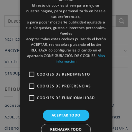
El resto de cookies sirven para mejorar
nuestra página, para personalizarla en base a
tus preferencias,
o para poder mostrarte publicidad ajustada a
tus búsquedas, gustos e intereses personales.
Puedes
NOTICIAS
aceptar todas estas cookies pulsando el botón
ACEPTAR, rechazarlas pulsando el botón
PROYECTOS
RECHAZAR o configurarlas clicando en el
apartado CONFIGURACIÓN DE COOKIES.
Más
Venta y exposición
información
presupuestos finstral
COOKIES DE RENDIMIENTO
COOKIES DE PREFERENCIAS
ETIQUETAS
COOKIES DE FUNCIONALIDAD
Albacete
ALVIC
ARMARIOS
AZULEJO
accesorios baño
cocina
baño
baños
ACEPTAR TODO
cocinas
AZULEJOS
finstral
diseño
ducha
DUCHAS
exposicion
fregadero
GRESPANIA
RECHAZAR TODO