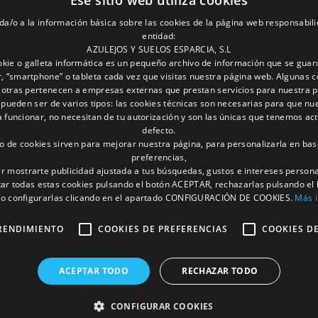
Ese sitio web utiliza cookies
da/o a la información básica sobre las cookies de la página web responsabili
entidad:
AZULEJOS Y SUELOS ESPARCIA, S.L
kie o galleta informática es un pequeño archivo de información que se guar
, “smartphone” o tableta cada vez que visitas nuestra página web. Algunas c
 otras pertenecen a empresas externas que prestan servicios para nuestra 
 pueden ser de varios tipos: las cookies técnicas son necesarias para que nu
funcionar, no necesitan de tu autorización y son las únicas que tenemos ac
defecto.
to de cookies sirven para mejorar nuestra página, para personalizarla en bas
preferencias,
r mostrarte publicidad ajustada a tus búsquedas, gustos e intereses person
ar todas estas cookies pulsando el botón ACEPTAR, rechazarlas pulsando el
 configurarlas clicando en el apartado CONFIGURACIÓN DE COOKIES.
Más 
RENDIMIENTO
COOKIES DE PREFERENCIAS
COOKIES D
ACEPTAR TODO
RECHAZAR TODO
CONFIGURAR COOKIES