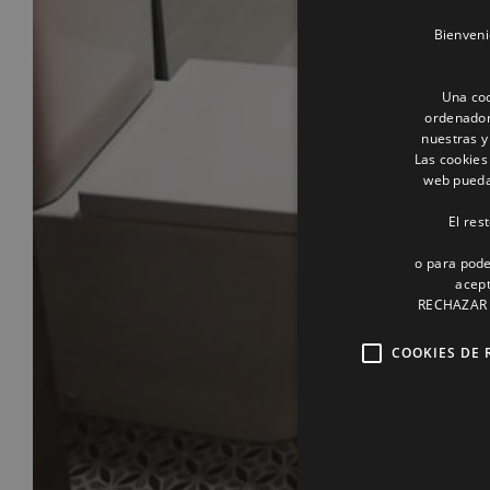
Bienveni
Una coo
ordenador
nuestras y
Las cookies
web pueda 
El res
o para pode
acept
RECHAZAR o
COOKIES DE 