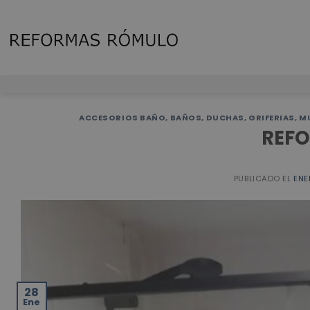
Skip
to
content
ACCESORIOS BAÑO
,
BAÑOS
,
DUCHAS
,
GRIFERIAS
,
M
REFO
PUBLICADO EL
ENE
28
Ene