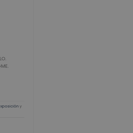
LO.
GME.
exposición
y