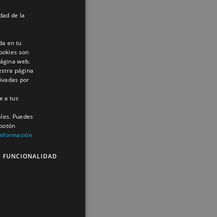
dad de la
da en tu
ookies son
página web.
estra página
tivadas por
e a tus
ales. Puedes
 botón
información
E FUNCIONALIDAD