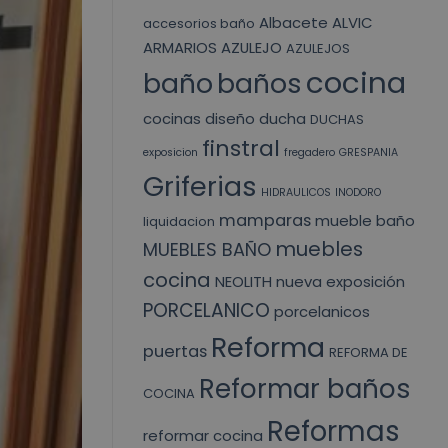
Albacete
ALVIC
accesorios baño
ARMARIOS
AZULEJO
AZULEJOS
cocina
baño
baños
cocinas
diseño
ducha
DUCHAS
finstral
exposicion
fregadero
GRESPANIA
Griferias
HIDRAULICOS
INODORO
mamparas
mueble baño
liquidacion
muebles
MUEBLES BAÑO
cocina
NEOLITH
nueva exposición
PORCELANICO
porcelanicos
Reforma
puertas
REFORMA DE
Reformar baños
COCINA
Reformas
reformar cocina