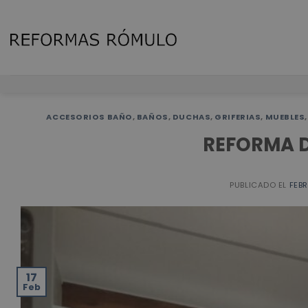
Skip
to
content
ACCESORIOS BAÑO
,
BAÑOS
,
DUCHAS
,
GRIFERIAS
,
MUEBLES
REFORMA 
PUBLICADO EL
FEBR
17
Feb