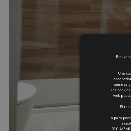
Bienveni
Una coo
ordenador
nuestras y
Las cookies
web pueda 
El res
o para pode
acept
RECHAZAR o