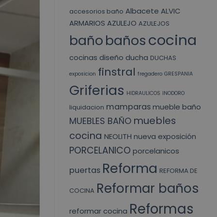
Albacete
ALVIC
accesorios baño
ARMARIOS
AZULEJO
AZULEJOS
cocina
baño
baños
cocinas
diseño
ducha
DUCHAS
finstral
exposicion
fregadero
GRESPANIA
Griferias
HIDRAULICOS
INODORO
mamparas
mueble baño
liquidacion
muebles
MUEBLES BAÑO
cocina
NEOLITH
nueva exposición
PORCELANICO
porcelanicos
Reforma
puertas
REFORMA DE
Reformar baños
COCINA
Reformas
reformar cocina