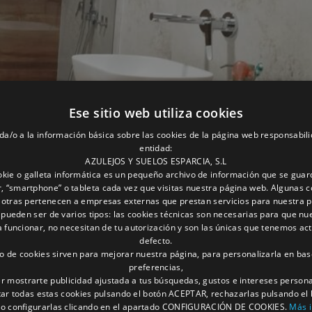
Ese sitio web utiliza cookies
da/o a la información básica sobre las cookies de la página web responsabili
entidad:
AZULEJOS Y SUELOS ESPARCIA, S.L
kie o galleta informática es un pequeño archivo de información que se guar
, “smartphone” o tableta cada vez que visitas nuestra página web. Algunas c
 otras pertenecen a empresas externas que prestan servicios para nuestra 
 pueden ser de varios tipos: las cookies técnicas son necesarias para que nu
funcionar, no necesitan de tu autorización y son las únicas que tenemos ac
defecto.
to de cookies sirven para mejorar nuestra página, para personalizarla en bas
preferencias,
r mostrarte publicidad ajustada a tus búsquedas, gustos e intereses person
ar todas estas cookies pulsando el botón ACEPTAR, rechazarlas pulsando el
 configurarlas clicando en el apartado CONFIGURACIÓN DE COOKIES.
Más 