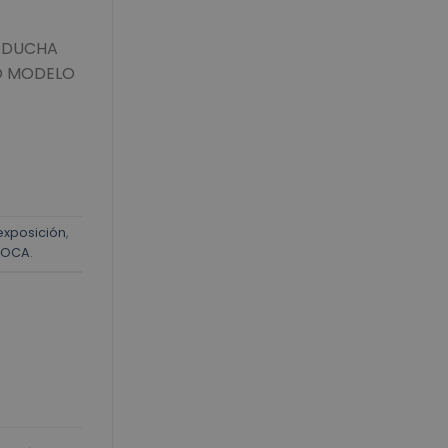
E DUCHA
IO MODELO
exposición
,
ROCA
.