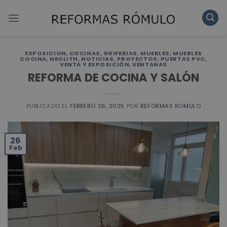
Skip
to
content
EXPOSICION
,
COCINAS
,
GRIFERIAS
,
MUEBLES
,
MUEBLES
COCINA
,
NEOLITH
,
NOTICIAS
,
PROYECTOS
,
PUERTAS PVC
,
VENTA Y EXPOSICIÓN
,
VENTANAS
REFORMA DE COCINA Y SALÓN
PUBLICADO EL
FEBRERO 26, 2025
POR
REFORMAS ROMULO
26
Feb