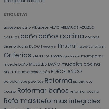
presupuestos finstral
ETIQUETAS
Albacete
ALVIC
ARMARIOS
AZULEJO
accesorios baño
cocina
baño
baños
cocinas
AZULEJOS
finstral
diseño
ducha
DUCHAS
exposicion
fregadero
GRESPANIA
Griferias
mamparas
liquidacion
HIDRAULICOS
INODORO
muebles cocina
MUEBLES BAÑO
mueble baño
PORCELANICO
NEOLITH
nueva exposición
Reforma
puertas
porcelanicos
REFORMA DE
Reformar baños
reformar cocina
COCINA
Reformas
Reformas integrales