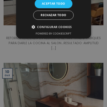
ACEPTAR TODO
RECHAZAR TODO
CONFIGURAR COOKIES
REFORMA DE COCINA Y SALÓN
POWERED BY COOKIESCRIPT
REFORMA REALIZADA EN ALBACETE, SE HAN TIRADO TABIQUES
PARA DARLE LA COCINA AL SALON…RESULTADO: AMPLITUD
[...]
10
Oct