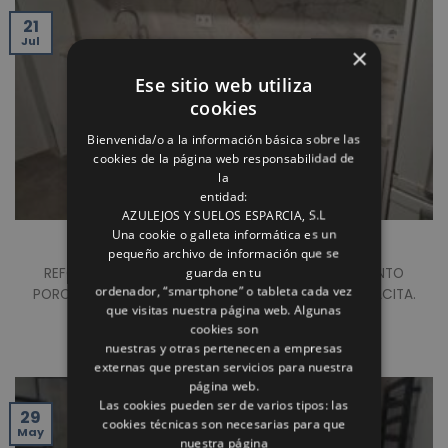
21
Jul
×
Ese sitio web utiliza
cookies
Bienvenida/o a la información básica sobre las
cookies de la página web responsabilidad de
la
entidad:
AZULEJOS Y SUELOS ESPARCIA, S.L
Una cookie o galleta informática es un
REFORMA DE COCINA
pequeño archivo de información que se
guarda en tu
REFORMA INTEGRAL DE COCINA. AZULEJO Y PAVIMENTO
ordenador, “smartphone” o tableta cada vez
PORCELANICO RECTIFICADO BLANCO BRILLO Y ANTRACITA.
que visitas nuestra página web. Algunas
TECHO LISO [...]
cookies son
nuestras y otras pertenecen a empresas
externas que prestan servicios para nuestra
página web.
Las cookies pueden ser de varios tipos: las
29
cookies técnicas son necesarias para que
May
nuestra página