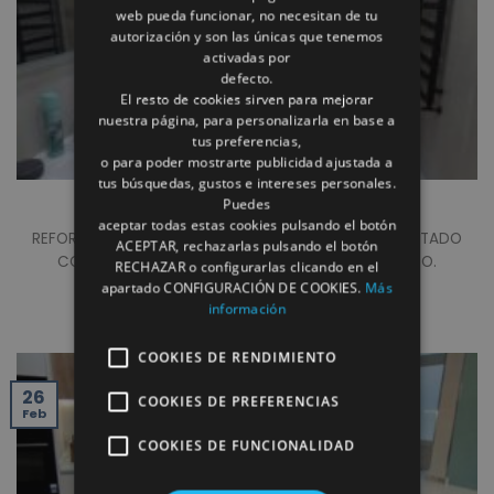
web pueda funcionar, no necesitan de tu
autorización y son las únicas que tenemos
activadas por
defecto.
El resto de cookies sirven para mejorar
nuestra página, para personalizarla en base a
tus preferencias,
o para poder mostrarte publicidad ajustada a
tus búsquedas, gustos e intereses personales.
REFORMA DE BAÑO
Puedes
aceptar todas estas cookies pulsando el botón
REFORMA COMPLETA DE BAÑO EN ALBACETE
. ALICATADO
ACEPTAR, rechazarlas pulsando el botón
CON FORMATO 60X120 PORCELANICO RECTIFICADO.
RECHAZAR o configurarlas clicando en el
FRONTAL DE [...]
apartado CONFIGURACIÓN DE COOKIES.
Más
información
COOKIES DE RENDIMIENTO
26
COOKIES DE PREFERENCIAS
Feb
COOKIES DE FUNCIONALIDAD