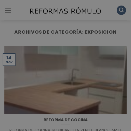
Skip
to
content
ARCHIVOS DE CATEGORÍA:
EXPOSICION
14
Nov
REFORMA DE COCINA
REFORMA DE COCINA. MOBILIARIO EN ZENITH BLANCO MATE