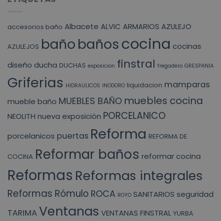
Albacete
ALVIC
ARMARIOS
AZULEJO
accesorios baño
cocina
baño
baños
cocinas
AZULEJOS
finstral
diseño
ducha
DUCHAS
exposicion
fregadero
GRESPANIA
Griferias
mamparas
liquidacion
HIDRAULICOS
INODORO
muebles cocina
MUEBLES BAÑO
mueble baño
PORCELANICO
NEOLITH
nueva exposición
Reforma
puertas
porcelanicos
REFORMA DE
Reformar baños
reformar cocina
COCINA
Reformas
Reformas integrales
Reformas Rómulo
ROCA
SANITARIOS
seguridad
ROYO
Ventanas
TARIMA
VENTANAS FINSTRAL
YURBA