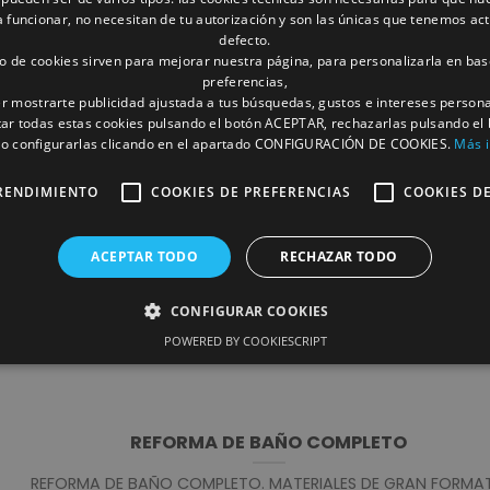
funcionar, no necesitan de tu autorización y son las únicas que tenemos ac
defecto.
to de cookies sirven para mejorar nuestra página, para personalizarla en bas
preferencias,
r mostrarte publicidad ajustada a tus búsquedas, gustos e intereses person
ar todas estas cookies pulsando el botón ACEPTAR, rechazarlas pulsando el
 configurarlas clicando en el apartado CONFIGURACIÓN DE COOKIES.
Más 
REFORMA DE BAÑO
RENDIMIENTO
COOKIES DE PREFERENCIAS
COOKIES D
EFORMA COMPLETA DE BAÑO EN ALBACETE
. ALICATADO CON 
60X120 PORCELANICO RECTIFICADO. FRONTAL DE [...]
ACEPTAR TODO
RECHAZAR TODO
CONFIGURAR COOKIES
POWERED BY COOKIESCRIPT
REFORMA DE BAÑO COMPLETO
REFORMA DE BAÑO COMPLETO. MATERIALES DE GRAN FORMA