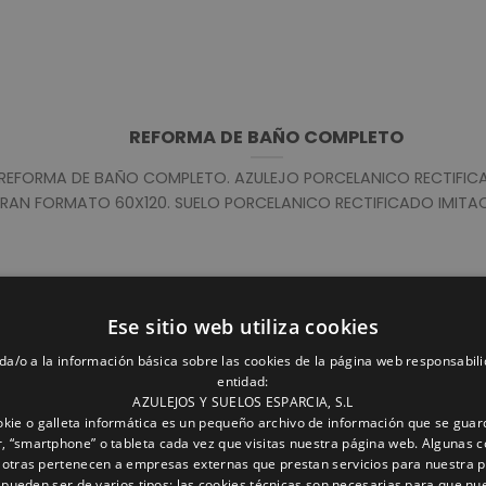
REFORMA DE BAÑO COMPLETO
REFORMA DE BAÑO COMPLETO. AZULEJO PORCELANICO RECTIFIC
RAN FORMATO 60X120. SUELO PORCELANICO RECTIFICADO IMITACIO
Ese sitio web utiliza cookies
da/o a la información básica sobre las cookies de la página web responsabili
entidad:
REFORMA DE BAÑO
AZULEJOS Y SUELOS ESPARCIA, S.L
kie o galleta informática es un pequeño archivo de información que se guar
REFORMA COMPLETA DE BAÑO CON MATERIALES PORCELANICOS. 
, “smartphone” o tableta cada vez que visitas nuestra página web. Algunas c
 otras pertenecen a empresas externas que prestan servicios para nuestra 
60X120 RECTIFICADO ALTO BRILLO.PAVIMENTO IMITACION A MADERA
 pueden ser de varios tipos: las cookies técnicas son necesarias para que nu