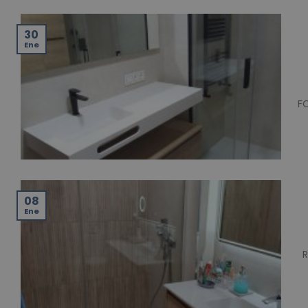
30
Ene
F
08
Ene