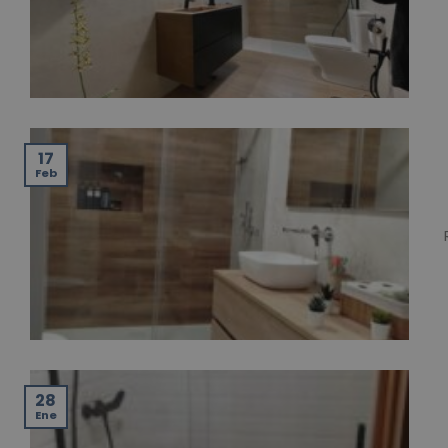
17
Feb
28
Ene