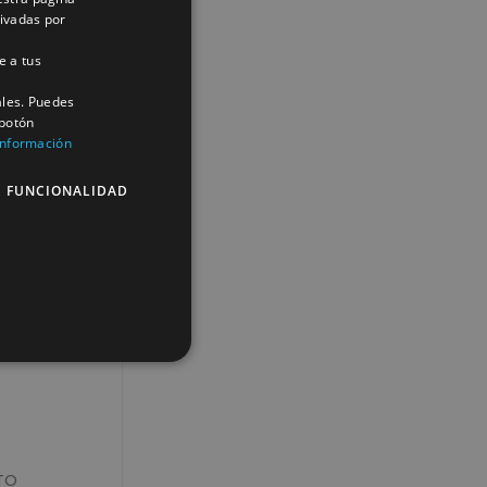
tivadas por
e a tus
ales. Puedes
 botón
información
E FUNCIONALIDAD
FORMATO
TO