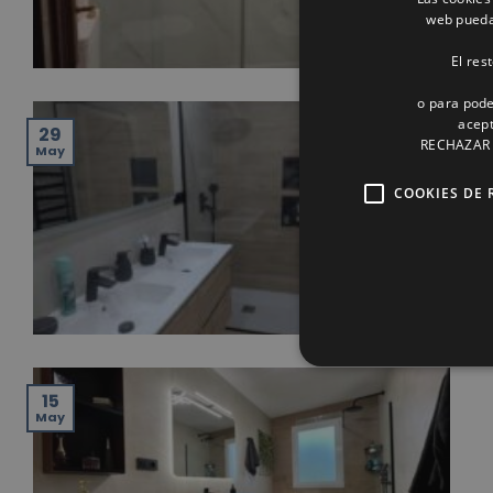
web pueda 
El res
o para pode
acept
29
RECHAZAR o
May
COOKIES DE 
R
15
May