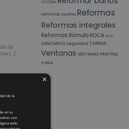
Reformar baños
COCINA
Reformas
reformar cocina
Reformas integrales
Reformas Rómulo
ROCA
ROYO
TARIMA
SANITARIOS
seguridad
ADO DE
Ventanas
VENTANAS FINSTRAL
N [...]
YURBA
×
dad de la
da en tu
PAREDES
ookies son
página web.
. [...]
estra página