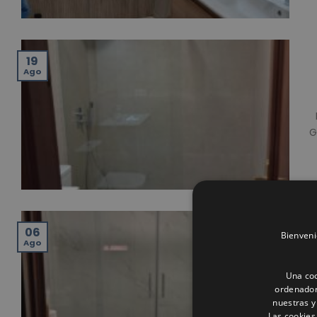
19
Ago
G
06
Bienveni
Ago
Una coo
ordenador
nuestras y
Las cookies