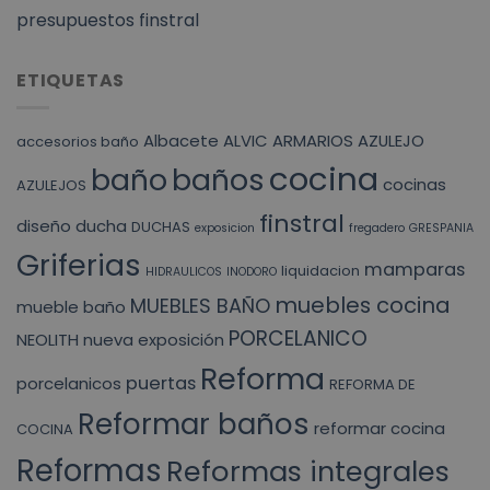
presupuestos finstral
ETIQUETAS
Albacete
ALVIC
ARMARIOS
AZULEJO
accesorios baño
cocina
baño
baños
cocinas
AZULEJOS
finstral
diseño
ducha
DUCHAS
exposicion
fregadero
GRESPANIA
Griferias
mamparas
liquidacion
HIDRAULICOS
INODORO
muebles cocina
MUEBLES BAÑO
mueble baño
PORCELANICO
NEOLITH
nueva exposición
Reforma
puertas
porcelanicos
REFORMA DE
Reformar baños
reformar cocina
COCINA
Reformas
Reformas integrales