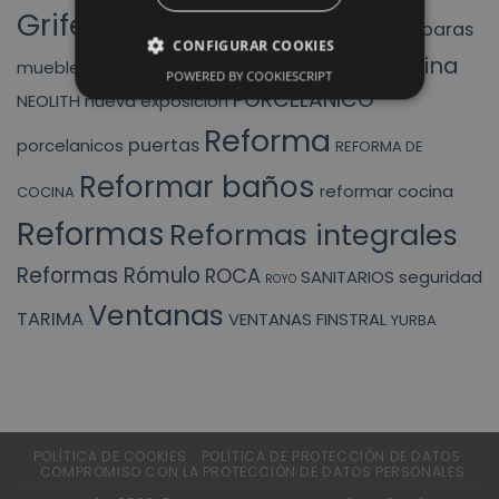
Griferias
mamparas
liquidacion
HIDRAULICOS
INODORO
CONFIGURAR COOKIES
muebles cocina
MUEBLES BAÑO
mueble baño
POWERED BY COOKIESCRIPT
PORCELANICO
NEOLITH
nueva exposición
Reforma
puertas
porcelanicos
REFORMA DE
Reformar baños
reformar cocina
COCINA
Reformas
Reformas integrales
Reformas Rómulo
ROCA
SANITARIOS
seguridad
ROYO
Ventanas
TARIMA
VENTANAS FINSTRAL
YURBA
POLÍTICA DE COOKIES
POLÍTICA DE PROTECCIÓN DE DATOS
COMPROMISO CON LA PROTECCIÓN DE DATOS PERSONALES