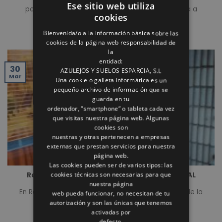
Ese sitio web utiliza
posibilidades. En Finstral puede diseñar su puerta a
cookies
medida. [...]
Bienvenida/o a la información básica sobre las
cookies de la página web responsabilidad de
la
entidad:
30
AZULEJOS Y SUELOS ESPARCIA, S.L
Mar
Una cookie o galleta informática es un
pequeño archivo de información que se
guarda en tu
ordenador, “smartphone” o tableta cada vez
que visitas nuestra página web. Algunas
cookies son
nuestras y otras pertenecen a empresas
externas que prestan servicios para nuestra
página web.
Las cookies pueden ser de varios tipos: las
cookies técnicas son necesarias para que
Reforma de puerta balconera marca FINSTRAL
nuestra página
En Reformas Rómulo hemos realizado la reforma de la
web pueda funcionar, no necesitan de tu
puerta balconera de un piso en [...]
autorización y son las únicas que tenemos
activadas por
defecto.