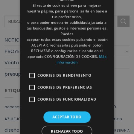
El resto de cookies sirven para mejorar
nuestra página, para personalizarla en base a
tus preferencias,
o para poder mostrarte publicidad ajustada a
tus búsquedas, gustos e intereses personales.
Puedes
NOTICIAS
aceptar todas estas cookies pulsando el botón
ACEPTAR, rechazarlas pulsando el botón
PROYECTOS
RECHAZAR o configurarlas clicando en el
apartado CONFIGURACIÓN DE COOKIES.
Más
Venta y exposición
información
presupuestos finstral
COOKIES DE RENDIMIENTO
COOKIES DE PREFERENCIAS
ETIQUETAS
COOKIES DE FUNCIONALIDAD
Albacete
ALVIC
ARMARIOS
AZULEJO
accesorios baño
cocina
baño
baños
ACEPTAR TODO
cocinas
AZULEJOS
finstral
diseño
ducha
DUCHAS
exposicion
fregadero
GRESPANIA
RECHAZAR TODO