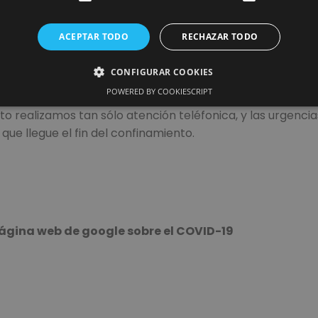
varias décadas.
ACEPTAR TODO
RECHAZAR TODO
omo en la actividad ecónomica se va a prolongar en el ti
sectores profesionales que cuidan de nosotros, de nues
CONFIGURAR COOKIES
POWERED BY COOKIESCRIPT
to realizamos tan sólo atención teléfonica, y las urgenci
ue llegue el fin del confinamiento.
página web de google sobre el COVID-19