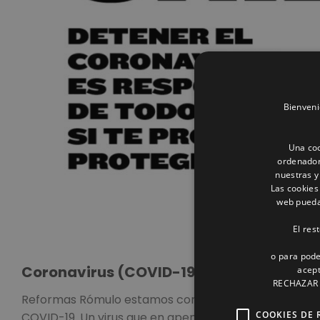
Bienveni
Una coo
ordenador
nuestras y
Las cookies
web pueda 
El res
o para pode
Coronavirus (COVID-19)
acept
RECHAZAR o
Reformas Rómulo estamos comprometidos con nuestr
COOKIES DE 
COVID-19. Un virus que en apenas unas semanas ha c