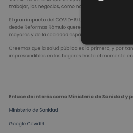
trabajar, los negocios, como nada lo había hecho en 
El gran impacto del COVID-19 tanto en la sociedad c
desde Reformas Rómulo queremos apoyar a todos los 
mayores y de la sociedad española en general.
Creemos que la salud pública es lo primero, y por tan
imprescindibles en los hogares hasta el momento en q
Enlace de interés como Ministerio de Sanidad y 
Ministerio de Sanidad
Google Covid19