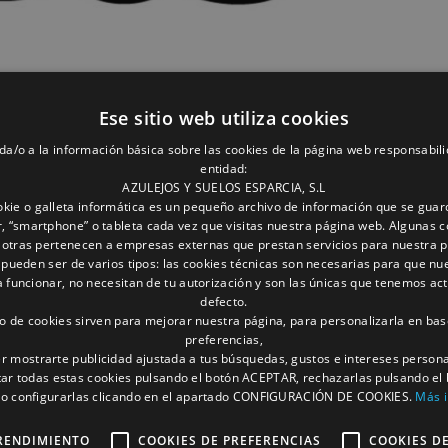
Ese sitio web utiliza cookies
da/o a la información básica sobre las cookies de la página web responsabili
entidad:
AZULEJOS Y SUELOS ESPARCIA, S.L
kie o galleta informática es un pequeño archivo de información que se guar
, “smartphone” o tableta cada vez que visitas nuestra página web. Algunas c
 otras pertenecen a empresas externas que prestan servicios para nuestra 
 pueden ser de varios tipos: las cookies técnicas son necesarias para que nu
funcionar, no necesitan de tu autorización y son las únicas que tenemos ac
defecto.
to de cookies sirven para mejorar nuestra página, para personalizarla en bas
preferencias,
r mostrarte publicidad ajustada a tus búsquedas, gustos e intereses person
ar todas estas cookies pulsando el botón ACEPTAR, rechazarlas pulsando el
 configurarlas clicando en el apartado CONFIGURACIÓN DE COOKIES.
Más 
os clientes, empleados y comunidades frente al Corona
RENDIMIENTO
COOKIES DE PREFERENCIAS
COOKIES D
ambiado por completo la vida de los españoles, su form