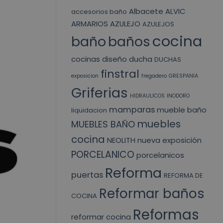
Albacete
ALVIC
accesorios baño
ARMARIOS
AZULEJO
AZULEJOS
cocina
baño
baños
cocinas
diseño
ducha
DUCHAS
finstral
exposicion
fregadero
GRESPANIA
Griferias
HIDRAULICOS
INODORO
mamparas
mueble baño
liquidacion
muebles
MUEBLES BAÑO
cocina
NEOLITH
nueva exposición
PORCELANICO
porcelanicos
Reforma
puertas
REFORMA DE
Reformar baños
COCINA
Reformas
reformar cocina