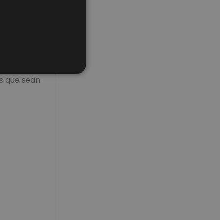
empo, y
tros
as que sean