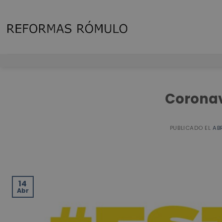
Skip
to
content
Coronav
PUBLICADO EL
ABR
14
Abr