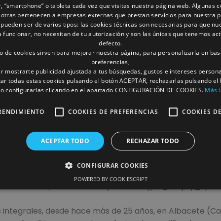
, “smartphone” o tableta cada vez que visitas nuestra página web. Algunas c
 otras pertenecen a empresas externas que prestan servicios para nuestra 
 pueden ser de varios tipos: las cookies técnicas son necesarias para que nu
funcionar, no necesitan de tu autorización y son las únicas que tenemos ac
defecto.
to de cookies sirven para mejorar nuestra página, para personalizarla en bas
preferencias,
r mostrarte publicidad ajustada a tus búsquedas, gustos e intereses person
ar todas estas cookies pulsando el botón ACEPTAR, rechazarlas pulsando el
 configurarlas clicando en el apartado CONFIGURACIÓN DE COOKIES.
Más 
RENDIMIENTO
COOKIES DE PREFERENCIAS
COOKIES D
ACEPTAR TODO
RECHAZAR TODO
CONFIGURAR COOKIES
POWERED BY COOKIESCRIPT
w.youtube.com/watch?v=Vk5yiu0Atbw»][vc_empty_spac
integrales, desde hace más de 25 años, en Albacete (Cast