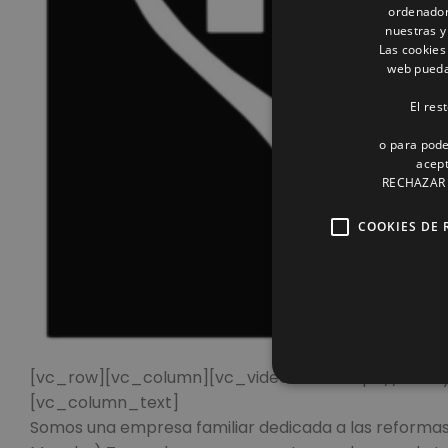
ordenador
nuestras y
Las cookies
web pueda 
El res
o para pode
acept
RECHAZAR o
COOKIES DE 
[vc_row][vc_column][vc_video link=»https://ww
[vc_column_text]
Somos una empresa familiar dedicada a las reformas 