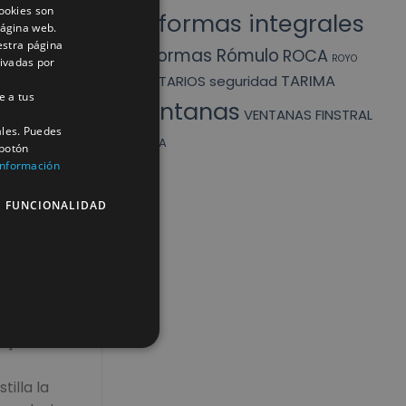
ookies son
Reformas integrales
página web.
estra página
Reformas Rómulo
ROCA
ROYO
tivadas por
TARIMA
SANITARIOS
seguridad
e a tus
Ventanas
VENTANAS FINSTRAL
ales. Puedes
YURBA
 botón
información
E FUNCIONALIDAD
e]
illa la