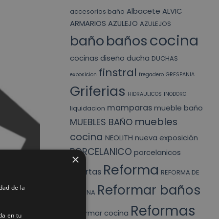
Albacete
ALVIC
accesorios baño
ARMARIOS
AZULEJO
AZULEJOS
cocina
baño
baños
cocinas
diseño
ducha
DUCHAS
finstral
exposicion
fregadero
GRESPANIA
Griferias
HIDRAULICOS
INODORO
mamparas
mueble baño
liquidacion
muebles
MUEBLES BAÑO
cocina
NEOLITH
nueva exposición
PORCELANICO
porcelanicos
×
Reforma
puertas
REFORMA DE
Reformar baños
dad de la
COCINA
Reformas
reformar cocina
da en tu