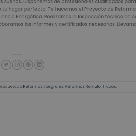
 sueños. Disponemos de profesionales cualificados para
ra tu hogar perfecto. Te hacemos el Proyecto de Reforma
iencia Energética. Realizamos la Inspección técnica de ed
elaboramos los informes y certificados necesarios. Llevam
 etiquetada
Reformas integrales
,
Reformas Rómulo
,
Trucos
.