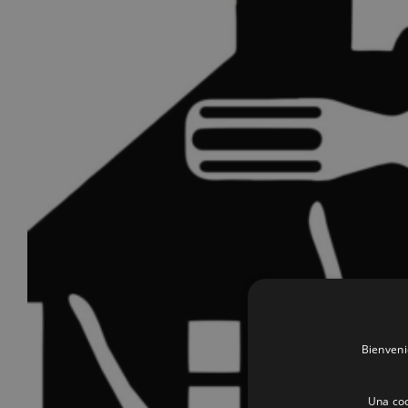
Bienveni
Una coo