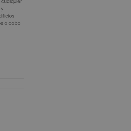
 cualquier
 y
ificios
os a cabo