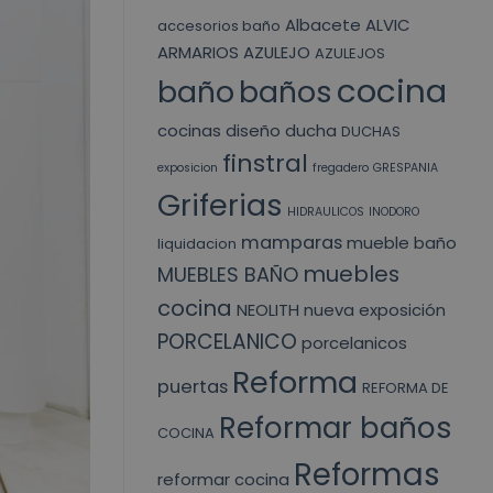
Albacete
ALVIC
accesorios baño
ARMARIOS
AZULEJO
AZULEJOS
cocina
baño
baños
cocinas
diseño
ducha
DUCHAS
finstral
exposicion
fregadero
GRESPANIA
Griferias
HIDRAULICOS
INODORO
mamparas
mueble baño
liquidacion
muebles
MUEBLES BAÑO
cocina
NEOLITH
nueva exposición
PORCELANICO
porcelanicos
Reforma
puertas
REFORMA DE
Reformar baños
COCINA
Reformas
reformar cocina