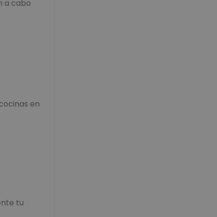
an a cabo
cocinas en
ente tu