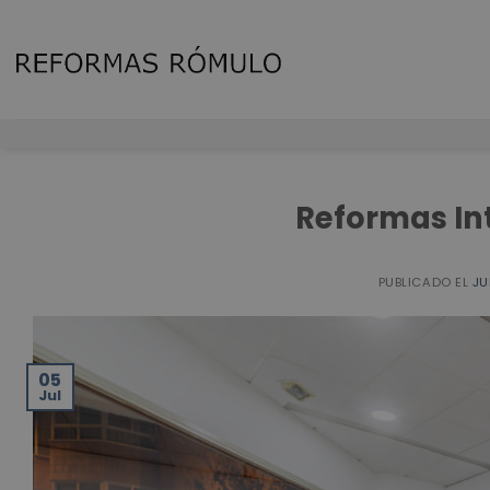
Skip
to
content
Reformas In
PUBLICADO EL
JU
05
Jul