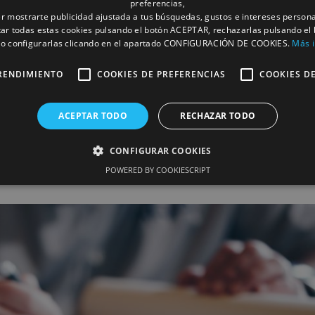
preferencias,
r mostrarte publicidad ajustada a tus búsquedas, gustos e intereses person
a Integral
ar todas estas cookies pulsando el botón ACEPTAR, rechazarlas pulsando el
 configurarlas clicando en el apartado CONFIGURACIÓN DE COOKIES.
Más 
 muchos factores a tener en cuenta para conseguir los re
RENDIMIENTO
COOKIES DE PREFERENCIAS
COOKIES D
rá el diseño.
ACEPTAR TODO
RECHAZAR TODO
án en todo momento para llegar a tus objetivos.
CONFIGURAR COOKIES
POWERED BY COOKIESCRIPT