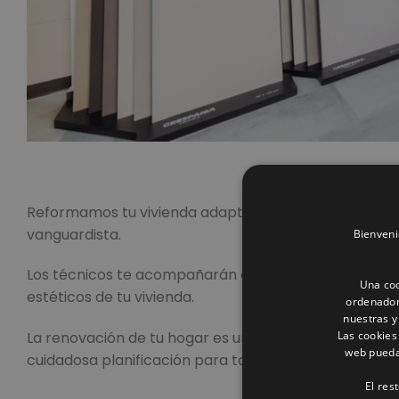
Reformamos tu vivienda adaptándolos a tus gustos y
vanguardista.
Bienveni
Los técnicos te acompañarán en la reforma en tod
Una coo
estéticos de tu vivienda.
ordenador
nuestras y
Las cookies
La renovación de tu hogar es una de las mayores y m
web pueda 
cuidadosa planificación para tomar las decisiones ac
El res