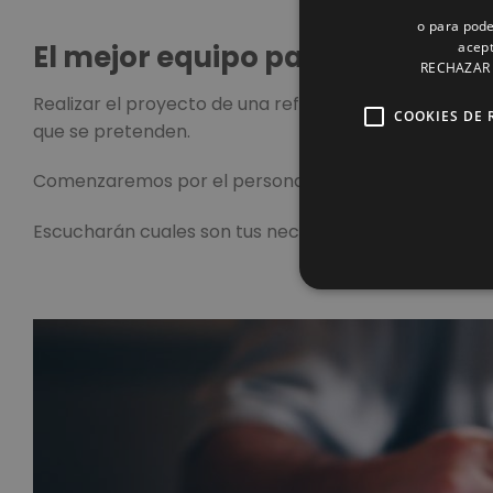
o para pode
El mejor equipo para tu Reform
acept
RECHAZAR o
Realizar el proyecto de una reforma no es fácil. Hay
COOKIES DE 
que se pretenden.
Comenzaremos por el personal técnico que te realiza
Escucharán cuales son tus necesidades y te orientar