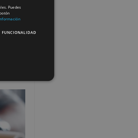
ales. Puedes
 botón
información
sultados
E FUNCIONALIDAD