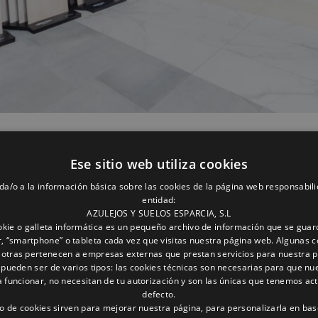
Ese sitio web utiliza cookies
 tus necesidades, dándole un aspecto moderno, acogedo
da/o a la información básica sobre las cookies de la página web responsabili
entidad:
AZULEJOS Y SUELOS ESPARCIA, S.L
o momento y te asesorarán tanto en aspectos técnicos 
kie o galleta informática es un pequeño archivo de información que se guar
, “smartphone” o tableta cada vez que visitas nuestra página web. Algunas c
 otras pertenecen a empresas externas que prestan servicios para nuestra 
 pueden ser de varios tipos: las cookies técnicas son necesarias para que nu
ás importantes decisiones que tendrás que tomar. Se req
funcionar, no necesitan de tu autorización y son las únicas que tenemos ac
ertadas.
defecto.
to de cookies sirven para mejorar nuestra página, para personalizarla en bas