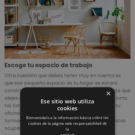
Escoge tu espacio de trabajo
Otra cuestión que debes tener muy en cuenta es
que ese pequeño espacio de tu hogar se estará
convirtiendo en tu oficina. Por ello, es importante que
×
alejes el espacio de tu dormitorio de la oficina como
Ese sitio web utiliza
tal. Esto es hasta psicológico. Cuando entres a tu
cookies
oficina estarás haciendo que las personas que
Bienvenida/o a la información básica sobre las
forman parte de tu familia puedan saber que estas
cookies de la página web responsabilidad de
ocupado. En cuanto a la decoración no debes
la
entidad: