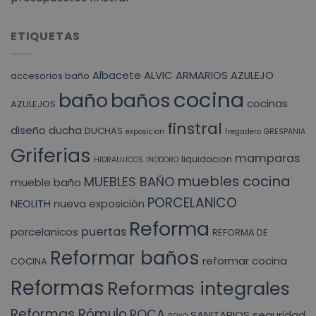
ETIQUETAS
Albacete
ALVIC
ARMARIOS
AZULEJO
accesorios baño
cocina
baño
baños
cocinas
AZULEJOS
finstral
diseño
ducha
DUCHAS
exposicion
fregadero
GRESPANIA
Griferias
mamparas
liquidacion
HIDRAULICOS
INODORO
muebles cocina
MUEBLES BAÑO
mueble baño
PORCELANICO
NEOLITH
nueva exposición
Reforma
puertas
porcelanicos
REFORMA DE
Reformar baños
reformar cocina
COCINA
Reformas
Reformas integrales
Reformas Rómulo
ROCA
SANITARIOS
seguridad