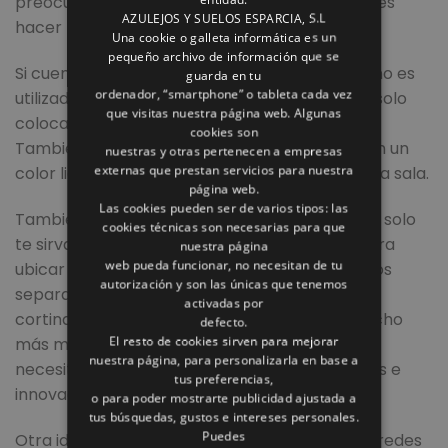
preocuparte ya que aquí te diremos que puedes
AZULEJOS Y SUELOS ESPARCIA, S.L
hacer para conseguirlo.
Una cookie o galleta informática es un
pequeño archivo de información que se
Si cuentas con alguna esquina de tu casa que no es
guarda en tu
ordenador, “smartphone” o tableta cada vez
utilizada, puedes distinguirla del resto con tan solo
que visitas nuestra página web. Algunas
colocar una alfombra de cualquier material.
cookies son
También puedes colocar algunas baldosas con un
nuestras y otras pertenecen a empresas
externas que prestan servicios para nuestra
color ligero que logre distinguirse del resto de la sala.
página web.
Las cookies pueden ser de varios tipos: las
También puedes utilizar una estantería que no solo
cookies técnicas son necesarias para que
te sirva para colocar carpetas o libros sino para
nuestra página
web pueda funcionar, no necesitan de tu
ubicar tu espacio de trabajo en ella con algunos
autorización y son las únicas que tenemos
separadores. Además, si cuentas con algunas
activadas por
cortinas de cristal, le puedes dar un toque mucho
defecto.
El resto de cookies sirven para mejorar
más moderno, así estarás aislando todo lo que
nuestra página, para personalizarla en base a
necesitas por medio de elementos decorativos e
tus preferencias,
innovadores.
o para poder mostrarte publicidad ajustada a
tus búsquedas, gustos e intereses personales.
Puedes
Otra idea que podemos darte, es pintar las paredes