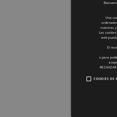
Bienveni
Una coo
ordenador
nuestras y
Las cookies
web pueda 
El res
o para pode
acept
RECHAZAR o
COOKIES DE 