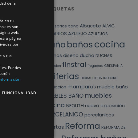
dad de la
ETIQUETAS
da en tu
Albacete
ALVIC
accesorios baño
ookies son
página web.
ARMARIOS
AZULEJO
AZULEJOS
estra página
cocina
baño
baños
tivadas por
cocinas
diseño
ducha
DUCHAS
e a tus
finstral
exposicion
fregadero
GRESPANIA
ales. Puedes
Griferias
 botón
HIDRAULICOS
INODORO
información
mamparas
mueble baño
liquidacion
E FUNCIONALIDAD
muebles
MUEBLES BAÑO
cocina
NEOLITH
nueva exposición
PORCELANICO
porcelanicos
Reforma
puertas
REFORMA DE