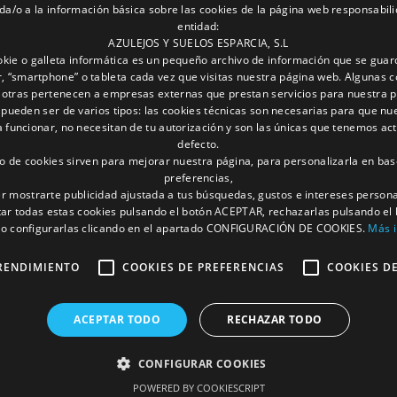
da/o a la información básica sobre las cookies de la página web responsabili
entidad:
AZULEJOS Y SUELOS ESPARCIA, S.L
kie o galleta informática es un pequeño archivo de información que se guar
, “smartphone” o tableta cada vez que visitas nuestra página web. Algunas c
 otras pertenecen a empresas externas que prestan servicios para nuestra 
 pueden ser de varios tipos: las cookies técnicas son necesarias para que nu
funcionar, no necesitan de tu autorización y son las únicas que tenemos ac
defecto.
to de cookies sirven para mejorar nuestra página, para personalizarla en bas
preferencias,
r mostrarte publicidad ajustada a tus búsquedas, gustos e intereses person
ar todas estas cookies pulsando el botón ACEPTAR, rechazarlas pulsando el
 configurarlas clicando en el apartado CONFIGURACIÓN DE COOKIES.
Más 
RENDIMIENTO
COOKIES DE PREFERENCIAS
COOKIES D
ACEPTAR TODO
RECHAZAR TODO
CONFIGURAR COOKIES
POWERED BY COOKIESCRIPT