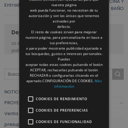
REFORMA DE COCINA Y
Entrada anterior
nuestra página
BAÑO
web pueda funcionar, no necesitan de tu
autorización y son las únicas que tenemos
activadas por
defecto.
Deja una respuesta
El resto de cookies sirven para mejorar
nuestra página, para personalizarla en base a
Lo siento, debes estar
conectado
para
tus preferencias,
o para poder mostrarte publicidad ajustada a
publicar un comentario.
tus búsquedas, gustos e intereses personales.
Puedes
aceptar todas estas cookies pulsando el botón
ACEPTAR, rechazarlas pulsando el botón
RECHAZAR o configurarlas clicando en el
apartado CONFIGURACIÓN DE COOKIES.
Más
información
NOTICIAS
COOKIES DE RENDIMIENTO
PROYECTOS
COOKIES DE PREFERENCIAS
Venta y exposición
COOKIES DE FUNCIONALIDAD
presupuestos finstral