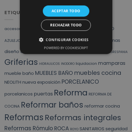
ACEPTAR TODO
ETIQUETAS
RECHAZAR TODO
Albacete
ALVIC
ARMARIOS
AZULEJO
accesorios baño
cocina
baño
baños
CONFIGURAR COOKIES
cocinas
AZULEJOS
POWERED BY COOKIESCRIPT
finstral
diseño
ducha
DUCHAS
exposicion
fregadero
GRESPANIA
Griferias
mamparas
liquidacion
HIDRAULICOS
INODORO
muebles cocina
MUEBLES BAÑO
mueble baño
PORCELANICO
NEOLITH
nueva exposición
Reforma
puertas
porcelanicos
REFORMA DE
Reformar baños
reformar cocina
COCINA
Reformas
Reformas integrales
Reformas Rómulo
ROCA
SANITARIOS
seguridad
ROYO