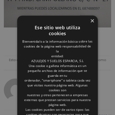
×
Ese sitio web utiliza
cookies
Bienvenida/o a la información básica sobre las
cookies de la página web responsabilidad de
la
entidad:
Esta entrada fue publicada en
Sin clasificar
. Marque como
AZULEJOS Y SUELOS ESPARCIA, S.L
favorito el
Enlace permanente
.
Una cookie o galleta informática es un
pequeño archivo de información que se
guarda en tu
ordenador, “smartphone” o tableta cada vez
REFORMAS ROMULO
que visitas nuestra página web. Algunas
cookies son
nuestras y otras pertenecen a empresas
externas que prestan servicios para nuestra
página web.
Las cookies pueden ser de varios tipos: las
cookies técnicas son necesarias para que