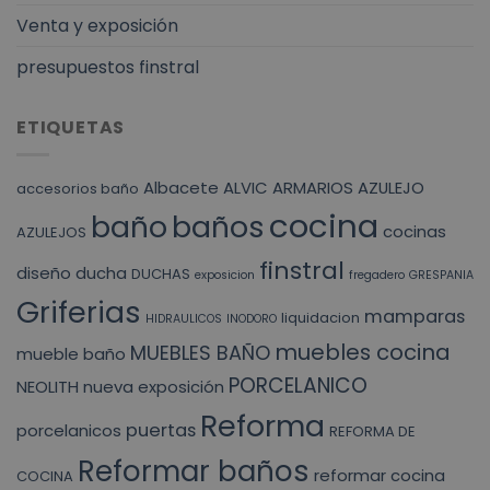
Venta y exposición
presupuestos finstral
ETIQUETAS
Albacete
ALVIC
ARMARIOS
AZULEJO
accesorios baño
cocina
baño
baños
cocinas
AZULEJOS
finstral
diseño
ducha
DUCHAS
exposicion
fregadero
GRESPANIA
Griferias
mamparas
liquidacion
HIDRAULICOS
INODORO
muebles cocina
MUEBLES BAÑO
mueble baño
PORCELANICO
NEOLITH
nueva exposición
Reforma
puertas
porcelanicos
REFORMA DE
Reformar baños
reformar cocina
COCINA