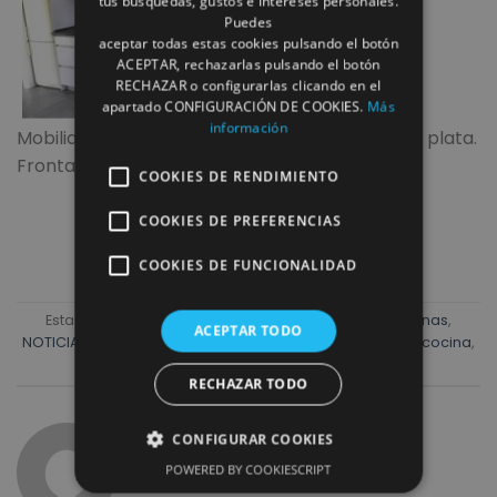
tus búsquedas, gustos e intereses personales.
Puedes
aceptar todas estas cookies pulsando el botón
ACEPTAR, rechazarlas pulsando el botón
RECHAZAR o configurarlas clicando en el
apartado CONFIGURACIÓN DE COOKIES.
Más
información
Mobiliario de cocina en blanco brillo con uñero plata.
Frontal azulejo hidraulico.
COOKIES DE RENDIMIENTO
COOKIES DE PREFERENCIAS
COOKIES DE FUNCIONALIDAD
Esta entrada fue publicada en
Muebles cocina
,
Cocinas
,
ACEPTAR TODO
NOTICIAS
,
PROYECTOS
,
Venta y exposición
y etiquetada
cocina
,
fregadero
,
HIDRAULICOS
,
muebles cocina
.
RECHAZAR TODO
CONFIGURAR COOKIES
REFORMAS ROMULO
POWERED BY COOKIESCRIPT