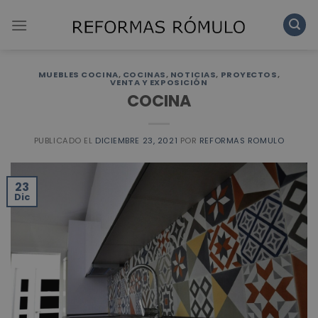
Skip
to
content
MUEBLES COCINA
,
COCINAS
,
NOTICIAS
,
PROYECTOS
,
VENTA Y EXPOSICIÓN
COCINA
PUBLICADO EL
DICIEMBRE 23, 2021
POR
REFORMAS ROMULO
23
Dic