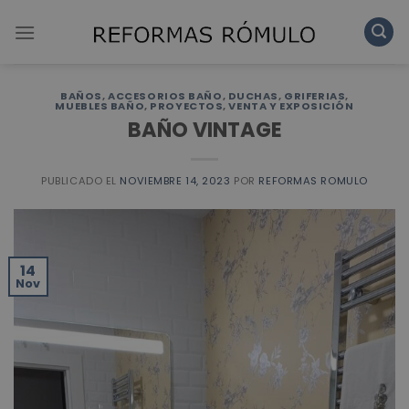
Skip
to
content
BAÑOS
,
ACCESORIOS BAÑO
,
DUCHAS
,
GRIFERIAS
,
MUEBLES BAÑO
,
PROYECTOS
,
VENTA Y EXPOSICIÓN
BAÑO VINTAGE
PUBLICADO EL
NOVIEMBRE 14, 2023
POR
REFORMAS ROMULO
14
Nov