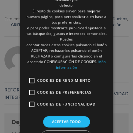
defecto.
El resto de cookies sirven para mejorar
nuestra página, para personalizarla en base a
Esta entrada fue publicada en
Baños
,
accesorios baño
,
Duchas
,
tus preferencias,
GRIFERIAS
,
Muebles baño
,
PROYECTOS
,
Venta y exposición
.
o para poder mostrarte publicidad ajustada a
Marque como favorito el
Enlace permanente
.
tus búsquedas, gustos e intereses personales.
Puedes
aceptar todas estas cookies pulsando el botón
ACEPTAR, rechazarlas pulsando el botón
REFORMAS ROMULO
RECHAZAR o configurarlas clicando en el
apartado CONFIGURACIÓN DE COOKIES.
Más
información
COOKIES DE RENDIMIENTO
REFORMA VIVIENDA
COOKIES DE PREFERENCIAS
FELIZ NAVIDAD
INTEGRAL
COOKIES DE FUNCIONALIDAD
Deja una respuesta
ACEPTAR TODO