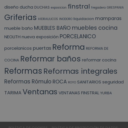
finstral
diseño
ducha
DUCHAS
exposicion
fregadero
GRESPANIA
Griferias
mamparas
liquidacion
HIDRAULICOS
INODORO
muebles cocina
MUEBLES BAÑO
mueble baño
PORCELANICO
NEOLITH
nueva exposición
Reforma
puertas
porcelanicos
REFORMA DE
Reformar baños
reformar cocina
COCINA
Reformas
Reformas integrales
Reformas Rómulo
ROCA
SANITARIOS
seguridad
ROYO
Ventanas
TARIMA
VENTANAS FINSTRAL
YURBA
POLÍTICA DE COOKIES
POLÍTICA DE PROTECCIÓN DE DATOS