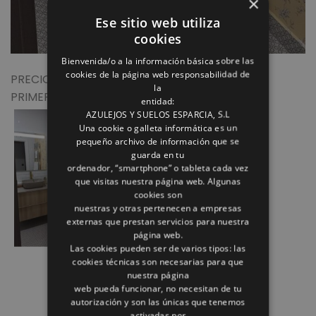
×
Ese sitio web utiliza
cookies
Bienvenida/o a la información básica sobre las
cookies de la página web responsabilidad de
PRECIOSO BAÑO VINTAGE CON MATERIALES DE
la
PRIMERA CALIDAD.
entidad:
AZULEJOS Y SUELOS ESPARCIA, S.L
Una cookie o galleta informática es un
pequeño archivo de información que se
guarda en tu
ordenador, “smartphone” o tableta cada vez
que visitas nuestra página web. Algunas
cookies son
nuestras y otras pertenecen a empresas
externas que prestan servicios para nuestra
página web.
Las cookies pueden ser de varios tipos: las
cookies técnicas son necesarias para que
nuestra página
web pueda funcionar, no necesitan de tu
autorización y son las únicas que tenemos
activadas por