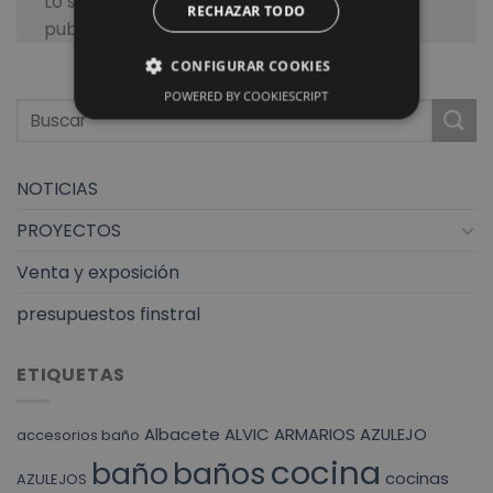
Lo siento, debes estar
conectado
para
RECHAZAR TODO
publicar un comentario.
CONFIGURAR COOKIES
POWERED BY COOKIESCRIPT
NOTICIAS
PROYECTOS
Venta y exposición
presupuestos finstral
ETIQUETAS
Albacete
ALVIC
ARMARIOS
AZULEJO
accesorios baño
cocina
baño
baños
cocinas
AZULEJOS