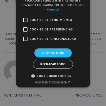
PREGUNTENOS SIN COMPROMISO.
RECHAZAR o configurarlas clicando en el
apartado CONFIGURACIÓN DE COOKIES.
Más
información
COOKIES DE RENDIMIENTO
COOKIES DE PREFERENCIAS
Esta entrada fue publicada en
NOTICIAS
,
PROYECTOS
,
Venta y
exposición
,
Ventanas
,
VENTANAS DE RENOVACION
y etiquetada
COOKIES DE FUNCIONALIDAD
MOSQUITERAS
,
Reformas
,
VENTA Y EXPOSICION
,
Ventanas
,
VENTANAS FINSTRAL
,
VENTANAS RENOVACION
.
ACEPTAR TODO
RECHAZAR TODO
REFORMAS ROMULO
CONFIGURAR COOKIES
POWERED BY COOKIESCRIPT
VENTANAS FINSTRAL
PROMOCIONES