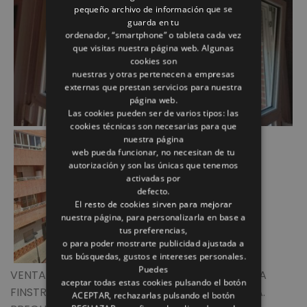
pequeño archivo de información que se
guarda en tu
ordenador, “smartphone” o tableta cada vez
que visitas nuestra página web. Algunas
cookies son
nuestras y otras pertenecen a empresas
externas que prestan servicios para nuestra
página web.
Las cookies pueden ser de varios tipos: las
cookies técnicas son necesarias para que
nuestra página
web pueda funcionar, no necesitan de tu
autorización y son las únicas que tenemos
activadas por
defecto.
El resto de cookies sirven para mejorar
nuestra página, para personalizarla en base a
tus preferencias,
o para poder mostrarte publicidad ajustada a
tus búsquedas, gustos e intereses personales.
Puedes
VENTANA CON MARCO DE RENOVACION MARCA
aceptar todas estas cookies pulsando el botón
FINSTRAL. INSTALACION DE VENTANAS SIN OBRA.
ACEPTAR, rechazarlas pulsando el botón