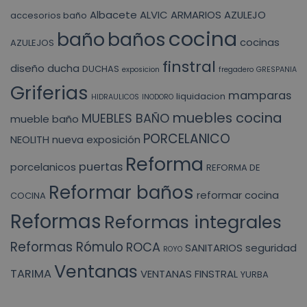
Albacete
ALVIC
ARMARIOS
AZULEJO
accesorios baño
cocina
baño
baños
cocinas
AZULEJOS
finstral
diseño
ducha
DUCHAS
exposicion
fregadero
GRESPANIA
Griferias
mamparas
liquidacion
HIDRAULICOS
INODORO
muebles cocina
MUEBLES BAÑO
mueble baño
PORCELANICO
NEOLITH
nueva exposición
Reforma
puertas
porcelanicos
REFORMA DE
Reformar baños
reformar cocina
COCINA
Reformas
Reformas integrales
Reformas Rómulo
ROCA
SANITARIOS
seguridad
ROYO
Ventanas
TARIMA
VENTANAS FINSTRAL
YURBA