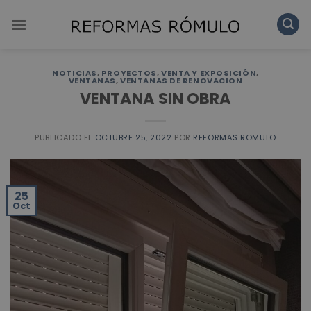
Skip
to
content
NOTICIAS
,
PROYECTOS
,
VENTA Y EXPOSICIÓN
,
VENTANAS
,
VENTANAS DE RENOVACION
VENTANA SIN OBRA
PUBLICADO EL
OCTUBRE 25, 2022
POR
REFORMAS ROMULO
25
Oct