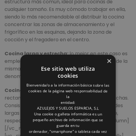
estructura más común, ideal para cocinas de
cualquier tamaño. Es muy cómodo trabajar en ella,
siendo lo más recomendable al distribuir la cocina
concentrar las zonas de almacenamiento y el
frigorífico en las esquinas, dejando la zona de
cocción y el fregadero en el centro.
Cocina larga y estrecha:
lo mejor en este caso es
×
emplear una sola pared, reservando el centro de la
Ese sitio web utiliza
misma para la zona de cocción. Es lo que se
cookies
denomina “cocina en línea”.
Bienvenida/o a la información básica sobre las
Cocina en paralelo:
ideal para cocinas
cookies de la página web responsabilidad de
la
rectangulares, siempre que no sean muy estrechas.
entidad:
Consiste en destinar cada una de las dos paredes
AZULEJOS Y SUELOS ESPARCIA, S.L
largas al espacio de trabajo y al de almacenaje,
Una cookie o galleta informática es un
respectivamente.[/vc_column_text][/vc_column]
pequeño archivo de información que se
guarda en tu
[/vc_row][vc_row][vc_column width=»1/2″]
ordenador, “smartphone” o tableta cada vez
[vc_single_image image=»2609″ img_size=»full»]