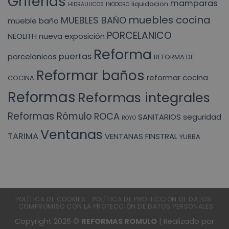
Griferias
mamparas
liquidacion
HIDRAULICOS
INODORO
muebles cocina
MUEBLES BAÑO
mueble baño
PORCELANICO
NEOLITH
nueva exposición
Reforma
puertas
porcelanicos
REFORMA DE
Reformar baños
reformar cocina
COCINA
Reformas
Reformas integrales
Reformas Rómulo
ROCA
SANITARIOS
seguridad
ROYO
Ventanas
TARIMA
VENTANAS FINSTRAL
YURBA
POLÍTICA DE COOKIES
POLÍTICA DE PROTECCIÓN DE DATOS
COMPROMISO CON LA PROTECCIÓN DE DATOS PERSONALES
Copyright 2026 ©
REFORMAS ROMULO
| Realizado por