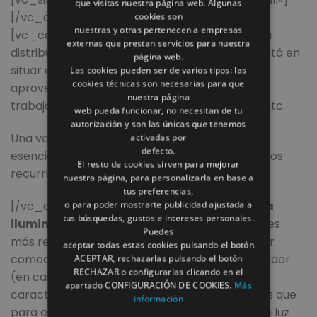
que visitas nuestra página web. Algunas
[/vc_column][vc_column width=»1/2″]
cookies son
nuestras y otras pertenecen a empresas
[vc_column_text]
Cocina con isla:
Al elegir la
externas que prestan servicios para nuestra
distribución de este tipo de cocinas, la clave está en
página web.
situar el resto del mobiliario en paralelo,
Las cookies pueden ser de varios tipos: las
cookies técnicas son necesarias para que
aprovechando bien la isla como superficie de
nuestra página
trabajo, almacenamiento, mesa para comer, etc.
web pueda funcionar, no necesitan de tu
autorización y son las únicas que tenemos
Una vez hayamos decidido la base, la cual es
activadas por
defecto.
esencial para una buena funcionalidad, podemos
El resto de cookies sirven para mejorar
recurrir a otros trucos.
nuestra página, para personalizarla en base a
tus preferencias,
[/vc_column_text][/vc_column][/vc_row]
La
o para poder mostrarte publicidad ajustada a
tus búsquedas, gustos e intereses personales.
iluminación
, por ejemplo, es uno de los detalles
Puedes
más relevantes para la cocina. Para una mayor
aceptar todas estas cookies pulsando el botón
comodidad se aconseja situar la zona de comedor
ACEPTAR, rechazarlas pulsando el botón
RECHAZAR o configurarlas clicando en el
(en caso de que la cocina sea de estas
apartado CONFIGURACIÓN DE COOKIES.
Más
características) cerca de la ventana, mientras que
información
para el resto del espacio bastará con focos de luz