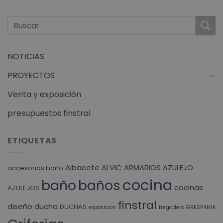
NOTICIAS
PROYECTOS
Venta y exposición
presupuestos finstral
ETIQUETAS
Albacete
ALVIC
ARMARIOS
AZULEJO
accesorios baño
cocina
baño
baños
cocinas
AZULEJOS
finstral
diseño
ducha
DUCHAS
exposicion
fregadero
GRESPANIA