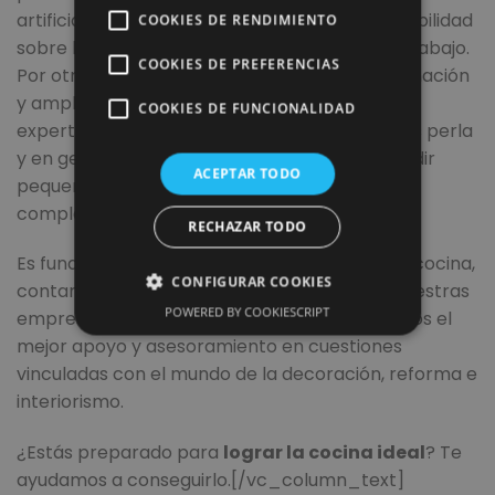
artificiales. Es importante tener una buena visibilidad
COOKIES DE RENDIMIENTO
sobre la encimera y en toda la superficie de trabajo.
COOKIES DE PREFERENCIAS
Por otro lado, los
tonos suaves
aportan iluminación
y amplían visualmente la estancia. Por ello los
COOKIES DE FUNCIONALIDAD
expertos aconsejan optar por el blanco, el gris perla
y en general, los colores pastel. Podemos añadir
ACEPTAR TODO
pequeños toques más llamativos mediante los
complementos (cuadros, flores, baldas, etc.).
RECHAZAR TODO
Es fundamental, a la hora de renovar nuestra cocina,
CONFIGURAR COOKIES
contar con ayuda profesionales. Junto con nuestras
POWERED BY COOKIESCRIPT
empresas colaboradoras,os proporcionaremos el
mejor apoyo y asesoramiento en cuestiones
vinculadas con el mundo de la decoración, reforma e
interiorismo.
¿Estás preparado para
lograr la cocina ideal
? Te
ayudamos a conseguirlo.[/vc_column_text]