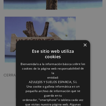
×
Ese sitio web utiliza
cookies
Bienvenida/o a la información básica sobre las
cookies de la página web responsabilidad de
la
CERRADO DEL 29/08 AL 17/08
entidad:
AZULEJOS Y SUELOS ESPARCIA, S.L
Una cookie o galleta informática es un
pequeño archivo de información que se
guarda en tu
ordenador, “smartphone” o tableta cada vez
que visitas nuestra página web. Algunas