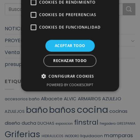
COOKIES DE RENDIMIENTO
COOKIES DE PREFERENCIAS
COOKIES DE FUNCIONALIDAD
NOTICIAS
PROYECTOS
ACEPTAR TODO
Venta y exposición
RECHAZAR TODO
presupuestos finstral
CONFIGURAR COOKIES
ETIQUETAS
POWERED BY COOKIESCRIPT
Albacete
ALVIC
ARMARIOS
AZULEJO
accesorios baño
cocina
baño
baños
cocinas
AZULEJOS
finstral
diseño
ducha
DUCHAS
exposicion
fregadero
GRESPANIA
Griferias
mamparas
liquidacion
HIDRAULICOS
INODORO