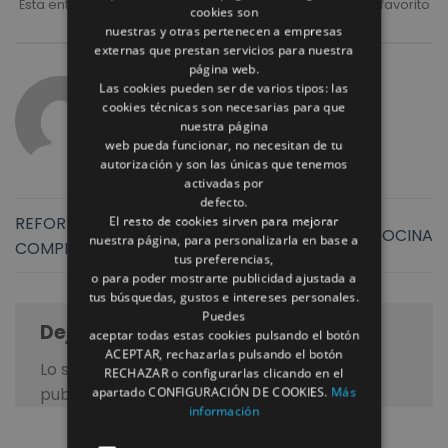
Esta entrada fue publicada en
NOTICIAS
. Marque como favorito
cookies son
el
Enlace permanente
.
nuestras y otras pertenecen a empresas
externas que prestan servicios para nuestra
página web.
Las cookies pueden ser de varios tipos: las
REFORMAS ROMULO
cookies técnicas son necesarias para que
nuestra página
web pueda funcionar, no necesitan de tu
autorización y son las únicas que tenemos
activadas por
defecto.
REFORMA DE BAÑO
El resto de cookies sirven para mejorar
REFORMA DE COCINA
nuestra página, para personalizarla en base a
COMPLETO
tus preferencias,
o para poder mostrarte publicidad ajustada a
tus búsquedas, gustos e intereses personales.
Puedes
Deja una respuesta
aceptar todas estas cookies pulsando el botón
ACEPTAR, rechazarlas pulsando el botón
Lo siento, debes estar
conectado
para
RECHAZAR o configurarlas clicando en el
publicar un comentario.
apartado CONFIGURACIÓN DE COOKIES.
Más
información