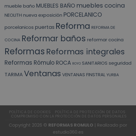
muebles cocina
MUEBLES BAÑO
mueble baño
PORCELANICO
NEOLITH
nueva exposición
Reforma
puertas
porcelanicos
REFORMA DE
Reformar baños
reformar cocina
COCINA
Reformas
Reformas integrales
Reformas Rómulo
ROCA
SANITARIOS
seguridad
ROYO
Ventanas
TARIMA
VENTANAS FINSTRAL
YURBA
POLÍTICA DE COOKIES
POLÍTICA DE PROTECCIÓN DE DATOS
COMPROMISO CON LA PROTECCIÓN DE DATOS PERSONALES
Copyright 2026 ©
REFORMAS ROMULO
| Realizado por
estudio360.es