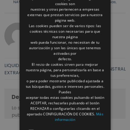
NAVIDAD
,
Reformar baños
,
reformar cocina
,
Reformas
,
cookies son
Reformas integrales
,
Reformas Rómulo
.
nuestras y otras pertenecen a empresas
externas que prestan servicios para nuestra
página web.
Las cookies pueden ser de varios tipos: las
REFORMAS ROMULO
cookies técnicas son necesarias para que
nuestra página
web pueda funcionar, no necesitan de tu
autorización y son las únicas que tenemos
activadas por
defecto.
El resto de cookies sirven para mejorar
LIQUIDACIÓN CAMPANA
STUDIO FINSTRAL
nuestra página, para personalizarla en base a
EXTRACTORA
tus preferencias,
o para poder mostrarte publicidad ajustada a
tus búsquedas, gustos e intereses personales.
Puedes
Deja una respuesta
aceptar todas estas cookies pulsando el botón
ACEPTAR, rechazarlas pulsando el botón
Lo siento, debes estar
conectado
para
RECHAZAR o configurarlas clicando en el
apartado CONFIGURACIÓN DE COOKIES.
Más
publicar un comentario.
información