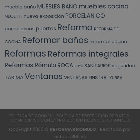
muebles cocina
MUEBLES BAÑO
mueble baño
PORCELANICO
NEOLITH
nueva exposición
Reforma
puertas
porcelanicos
REFORMA DE
Reformar baños
reformar cocina
COCINA
Reformas
Reformas integrales
Reformas Rómulo
ROCA
SANITARIOS
seguridad
ROYO
Ventanas
TARIMA
VENTANAS FINSTRAL
YURBA
POLÍTICA DE COOKIES
POLÍTICA DE PROTECCIÓN DE DATOS
COMPROMISO CON LA PROTECCIÓN DE DATOS PERSONALES
Copyright 2026 ©
REFORMAS ROMULO
| Realizado por
estudio360.es