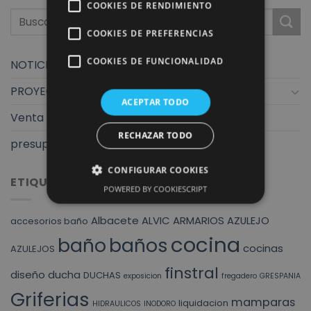
COOKIES DE RENDIMIENTO
COOKIES DE PREFERENCIAS
COOKIES DE FUNCIONALIDAD
NOTICIAS
PROYECTOS
ACEPTAR TODO
Venta y exposición
RECHAZAR TODO
presupuestos finstral
CONFIGURAR COOKIES
ETIQUETAS
POWERED BY COOKIESCRIPT
Albacete
ALVIC
ARMARIOS
AZULEJO
accesorios baño
cocina
baño
baños
cocinas
AZULEJOS
finstral
diseño
ducha
DUCHAS
exposicion
fregadero
GRESPANIA
Griferias
mamparas
liquidacion
HIDRAULICOS
INODORO