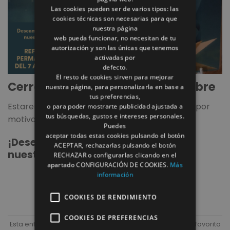
Las cookies pueden ser de varios tipos: las
cookies técnicas son necesarias para que
nuestra página
web pueda funcionar, no necesitan de tu
autorización y son las únicas que tenemos
activadas por
defecto.
El resto de cookies sirven para mejorar
Cerramos del 7 al 17 de Septiembre
nuestra página, para personalizarla en base a
tus preferencias,
Estaremos cerrados del 7 al 17 de Septiembre por
o para poder mostrarte publicidad ajustada a
tus búsquedas, gustos e intereses personales.
motivo de celebración de la Feria de Albacete.
Puedes
aceptar todas estas cookies pulsando el botón
¡Deseamos una feliz feria a todos
ACEPTAR, rechazarlas pulsando el botón
nuestros clientes y amigos!
RECHAZAR o configurarlas clicando en el
apartado CONFIGURACIÓN DE COOKIES.
Más
información
COOKIES DE RENDIMIENTO
COOKIES DE PREFERENCIAS
Esta entrada fue publicada en
NOTICIAS
. Marque como favorito