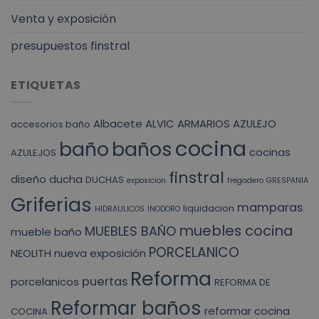
Venta y exposición
presupuestos finstral
ETIQUETAS
Albacete
ALVIC
ARMARIOS
AZULEJO
accesorios baño
cocina
baño
baños
cocinas
AZULEJOS
finstral
diseño
ducha
DUCHAS
exposicion
fregadero
GRESPANIA
Griferias
mamparas
liquidacion
HIDRAULICOS
INODORO
muebles cocina
MUEBLES BAÑO
mueble baño
PORCELANICO
NEOLITH
nueva exposición
Reforma
puertas
porcelanicos
REFORMA DE
Reformar baños
reformar cocina
COCINA