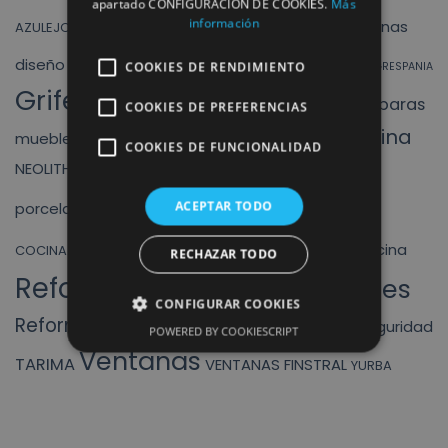
apartado CONFIGURACIÓN DE COOKIES.
Más
cocina
baño
baños
información
cocinas
AZULEJOS
finstral
diseño
ducha
DUCHAS
COOKIES DE RENDIMIENTO
exposicion
fregadero
GRESPANIA
Griferias
mamparas
liquidacion
COOKIES DE PREFERENCIAS
HIDRAULICOS
INODORO
muebles cocina
MUEBLES BAÑO
mueble baño
COOKIES DE FUNCIONALIDAD
PORCELANICO
NEOLITH
nueva exposición
Reforma
ACEPTAR TODO
puertas
porcelanicos
REFORMA DE
Reformar baños
reformar cocina
COCINA
RECHAZAR TODO
Reformas
Reformas integrales
CONFIGURAR COOKIES
Reformas Rómulo
ROCA
SANITARIOS
seguridad
ROYO
POWERED BY COOKIESCRIPT
Ventanas
TARIMA
VENTANAS FINSTRAL
YURBA