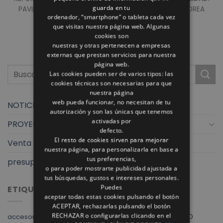
guarda en tu
PAVIMENTO VIVIENDA PORCELANICO MODELO MARMOREA
ordenador, “smartphone” o tableta cada vez
PULPIS 60×120 (GRESPANIA). [...]
que visitas nuestra página web. Algunas
cookies son
nuestras y otras pertenecen a empresas
externas que prestan servicios para nuestra
página web.
Las cookies pueden ser de varios tipos: las
cookies técnicas son necesarias para que
nuestra página
web pueda funcionar, no necesitan de tu
NOTICIAS
autorización y son las únicas que tenemos
activadas por
PROYECTOS
defecto.
El resto de cookies sirven para mejorar
Venta y exposición
nuestra página, para personalizarla en base a
tus preferencias,
presupuestos finstral
o para poder mostrarte publicidad ajustada a
tus búsquedas, gustos e intereses personales.
Puedes
ETIQUETAS
aceptar todas estas cookies pulsando el botón
ACEPTAR, rechazarlas pulsando el botón
RECHAZAR o configurarlas clicando en el
Albacete
ALVIC
ARMARIOS
AZULEJO
accesorios baño