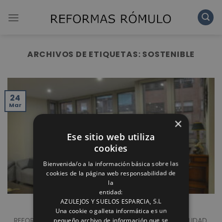
Skip
to
content
ARCHIVOS DE ETIQUETAS:
SOSTENIBLE
24
Mar
×
Ese sitio web utiliza
cookies
Bienvenida/o a la información básica sobre las
cookies de la página web responsabilidad de
la
entidad:
AZULEJOS Y SUELOS ESPARCIA, S.L
REFORMA INTEGRAL VIVIENDA EN ALBACETE
Una cookie o galleta informática es un
pequeño archivo de información que se
REFORMA REALIZADA CON MATERIALES DE PRIMERA CALIDAD.