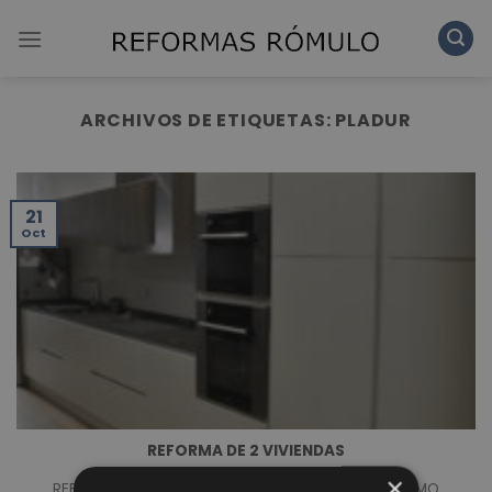
Skip
to
content
ARCHIVOS DE ETIQUETAS:
PLADUR
21
Oct
REFORMA DE 2 VIVIENDAS
×
REFORMA DE DOS VIVIENDAS REALIZADAS EN EL MISMO