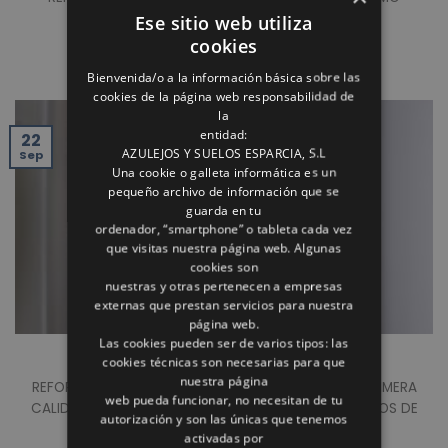
BLOQUE. PLANTA BAJA:TECHOS DE PLADUR CON
Ese sitio web utiliza
ILUMINACIÓN [...]
cookies
Bienvenida/o a la información básica sobre las
cookies de la página web responsabilidad de
la
entidad:
22
AZULEJOS Y SUELOS ESPARCIA, S.L
Sep
Una cookie o galleta informática es un
pequeño archivo de información que se
guarda en tu
ordenador, “smartphone” o tableta cada vez
que visitas nuestra página web. Algunas
cookies son
nuestras y otras pertenecen a empresas
externas que prestan servicios para nuestra
página web.
Las cookies pueden ser de varios tipos: las
REFORMA
cookies técnicas son necesarias para que
nuestra página
REFORMA REALIZADA EN ALBACETE. MATERIALES DE PRIMERA
web pueda funcionar, no necesitan de tu
CALIDAD, ENCIMERA DE COCINA PORCELANICA, TECHOS DE
autorización y son las únicas que tenemos
PLADUR [...]
activadas por