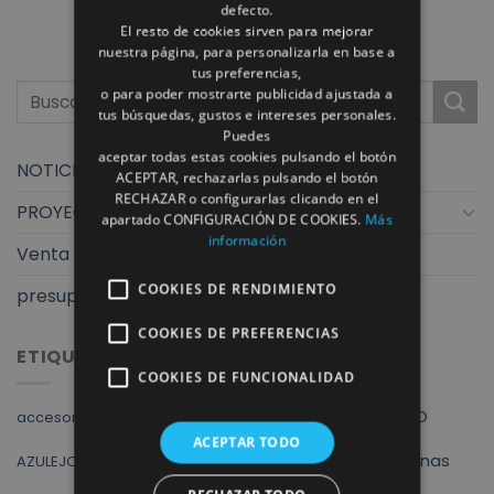
defecto.
El resto de cookies sirven para mejorar
nuestra página, para personalizarla en base a
tus preferencias,
o para poder mostrarte publicidad ajustada a
tus búsquedas, gustos e intereses personales.
Puedes
aceptar todas estas cookies pulsando el botón
NOTICIAS
ACEPTAR, rechazarlas pulsando el botón
RECHAZAR o configurarlas clicando en el
PROYECTOS
apartado CONFIGURACIÓN DE COOKIES.
Más
información
Venta y exposición
COOKIES DE RENDIMIENTO
presupuestos finstral
COOKIES DE PREFERENCIAS
ETIQUETAS
COOKIES DE FUNCIONALIDAD
Albacete
ALVIC
ARMARIOS
AZULEJO
accesorios baño
cocina
ACEPTAR TODO
baño
baños
cocinas
AZULEJOS