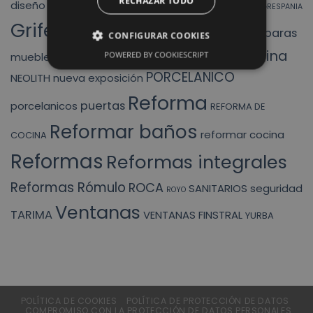
finstral
RECHAZAR TODO
diseño
ducha
DUCHAS
exposicion
fregadero
GRESPANIA
Griferias
mamparas
liquidacion
HIDRAULICOS
INODORO
CONFIGURAR COOKIES
muebles cocina
MUEBLES BAÑO
POWERED BY COOKIESCRIPT
mueble baño
PORCELANICO
NEOLITH
nueva exposición
Reforma
puertas
porcelanicos
REFORMA DE
Reformar baños
reformar cocina
COCINA
Reformas
Reformas integrales
Reformas Rómulo
ROCA
SANITARIOS
seguridad
ROYO
Ventanas
TARIMA
VENTANAS FINSTRAL
YURBA
POLÍTICA DE COOKIES
POLÍTICA DE PROTECCIÓN DE DATOS
COMPROMISO CON LA PROTECCIÓN DE DATOS PERSONALES