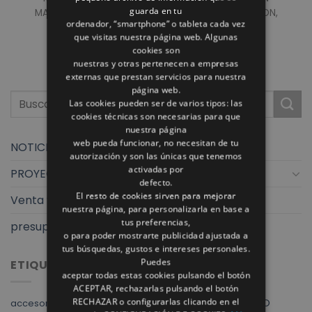
guarda en tu
MATERIALES DE PRIMERA CALIDAD, ENCIMERA DEKTON,
ordenador, “smartphone” o tableta cada vez
MUEBLES CON ILUMINACIÓN [...]
que visitas nuestra página web. Algunas
cookies son
nuestras y otras pertenecen a empresas
externas que prestan servicios para nuestra
página web.
Las cookies pueden ser de varios tipos: las
cookies técnicas son necesarias para que
nuestra página
web pueda funcionar, no necesitan de tu
NOTICIAS
autorización y son las únicas que tenemos
activadas por
PROYECTOS
defecto.
El resto de cookies sirven para mejorar
Venta y exposición
nuestra página, para personalizarla en base a
tus preferencias,
presupuestos finstral
o para poder mostrarte publicidad ajustada a
tus búsquedas, gustos e intereses personales.
Puedes
ETIQUETAS
aceptar todas estas cookies pulsando el botón
ACEPTAR, rechazarlas pulsando el botón
RECHAZAR o configurarlas clicando en el
Albacete
ALVIC
ARMARIOS
AZULEJO
accesorios baño