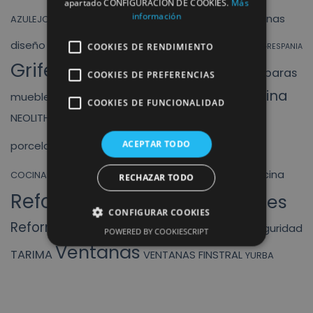
apartado CONFIGURACIÓN DE COOKIES.
Más
cocina
baño
baños
información
cocinas
AZULEJOS
finstral
diseño
ducha
DUCHAS
COOKIES DE RENDIMIENTO
exposicion
fregadero
GRESPANIA
Griferias
mamparas
liquidacion
COOKIES DE PREFERENCIAS
HIDRAULICOS
INODORO
muebles cocina
MUEBLES BAÑO
mueble baño
COOKIES DE FUNCIONALIDAD
PORCELANICO
NEOLITH
nueva exposición
Reforma
ACEPTAR TODO
puertas
porcelanicos
REFORMA DE
Reformar baños
reformar cocina
COCINA
RECHAZAR TODO
Reformas
Reformas integrales
CONFIGURAR COOKIES
Reformas Rómulo
ROCA
SANITARIOS
seguridad
ROYO
POWERED BY COOKIESCRIPT
Ventanas
TARIMA
VENTANAS FINSTRAL
YURBA