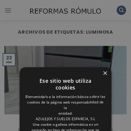
Skip
to
content
ARCHIVOS DE ETIQUETAS:
LUMINOSA
22
Abr
×
Ese sitio web utiliza
cookies
Bienvenida/o a la información básica sobre las
cookies de la página web responsabilidad de
la
entidad:
AZULEJOS Y SUELOS ESPARCIA, S.L
REFORMA INTEGRAL DE COCINA
Una cookie o galleta informática es un
pequeño archivo de información que se
REFORMA INTREGRAL DE COCINA, REALIZADA CON