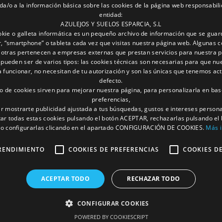
da/o a la información básica sobre las cookies de la página web responsabili
entidad:
AZULEJOS Y SUELOS ESPARCIA, S.L
kie o galleta informática es un pequeño archivo de información que se guar
, “smartphone” o tableta cada vez que visitas nuestra página web. Algunas c
 otras pertenecen a empresas externas que prestan servicios para nuestra 
 pueden ser de varios tipos: las cookies técnicas son necesarias para que nu
funcionar, no necesitan de tu autorización y son las únicas que tenemos ac
defecto.
to de cookies sirven para mejorar nuestra página, para personalizarla en bas
preferencias,
r mostrarte publicidad ajustada a tus búsquedas, gustos e intereses person
ar todas estas cookies pulsando el botón ACEPTAR, rechazarlas pulsando el
 configurarlas clicando en el apartado CONFIGURACIÓN DE COOKIES.
Más 
RENDIMIENTO
COOKIES DE PREFERENCIAS
COOKIES D
ACEPTAR TODO
RECHAZAR TODO
CONFIGURAR COOKIES
POWERED BY COOKIESCRIPT