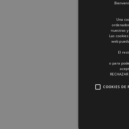
Bienveni
Una coo
ordenador
nuestras y
Las cookies
web pueda 
El res
o para pode
acept
RECHAZAR o
COOKIES DE 