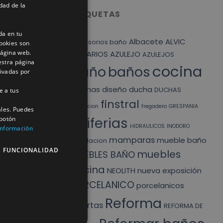
dad de la
ETIQUETAS
da en tu
Albacete
ALVIC
accesorios baño
ookies son
página web.
ARMARIOS
AZULEJO
AZULEJOS
estra página
cocina
baño
baños
tivadas por
cocinas
diseño
ducha
DUCHAS
e a tus
finstral
exposicion
fregadero
GRESPANIA
ales. Puedes
Griferias
 botón
HIDRAULICOS
INODORO
información
mamparas
mueble baño
liquidacion
E FUNCIONALIDAD
muebles
MUEBLES BAÑO
cocina
NEOLITH
nueva exposición
PORCELANICO
porcelanicos
Reforma
puertas
REFORMA DE