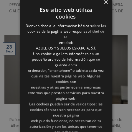
×
REFORMA REALIZADA EN ALBACETE. MATERIALES DE PRIMERA
Ese sitio web utiliza
CALIDAD, ENCIMERA DE COCINA PORCELANICA, TECHOS DE
cookies
PLADUR [...]
Bienvenida/o a la información básica sobre las
cookies de la página web responsabilidad de
la
entidad:
23
AZULEJOS Y SUELOS ESPARCIA, S.L
Sep
Una cookie o galleta informática es un
pequeño archivo de información que se
guarda en tu
ordenador, “smartphone” o tableta cada vez
que visitas nuestra página web. Algunas
cookies son
nuestras y otras pertenecen a empresas
externas que prestan servicios para nuestra
página web.
Las cookies pueden ser de varios tipos: las
REFORMA INTEGRAL DE VIVIENDA
cookies técnicas son necesarias para que
nuestra página
Reforma integral realizada en una vivienda particular de
web pueda funcionar, no necesitan de tu
Albacete capital, con materiales cerámicos GRESPANIA,
autorización y son las únicas que tenemos
activadas por