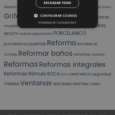
RECHAZAR TODO
finstral
diseño
ducha
DUCHAS
exposicion
fregadero
GRESPANIA
Griferias
CONFIGURAR COOKIES
mamparas
liquidacion
HIDRAULICOS
INODORO
POWERED BY COOKIESCRIPT
muebles cocina
MUEBLES BAÑO
mueble baño
PORCELANICO
NEOLITH
nueva exposición
Reforma
puertas
porcelanicos
REFORMA DE
Reformar baños
reformar cocina
COCINA
Reformas
Reformas integrales
Reformas Rómulo
ROCA
SANITARIOS
seguridad
ROYO
Ventanas
TARIMA
VENTANAS FINSTRAL
YURBA