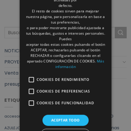
sanitarios [...]
defecto.
El resto de cookies sirven para mejorar
nuestra página, para personalizarla en base a
tus preferencias,
o para poder mostrarte publicidad ajustada a
tus búsquedas, gustos e intereses personales.
Puedes
aceptar todas estas cookies pulsando el botón
NOTICIAS
ACEPTAR, rechazarlas pulsando el botón
RECHAZAR o configurarlas clicando en el
PROYECTOS
apartado CONFIGURACIÓN DE COOKIES.
Más
información
Venta y exposición
COOKIES DE RENDIMIENTO
presupuestos finstral
COOKIES DE PREFERENCIAS
ETIQUETAS
COOKIES DE FUNCIONALIDAD
Albacete
ALVIC
ARMARIOS
AZULEJO
accesorios baño
ACEPTAR TODO
cocina
baño
baños
cocinas
AZULEJOS