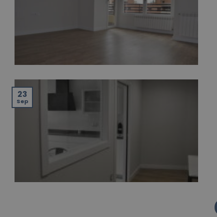
23
Sep