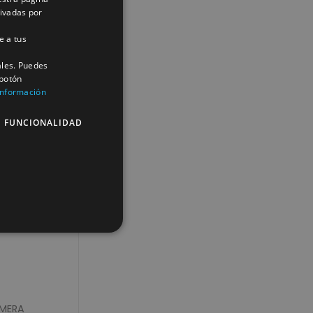
tivadas por
e a tus
ales. Puedes
 botón
información
E FUNCIONALIDAD
IDAD,
]
IMERA