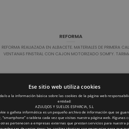
REFORMA
REFORMA REALIAZADA EN ALBACETE. MATERIALES DE PRIMERA CAL
VENTANAS FINSTRAL CON CAJON MOTORIZADO SOMFY. TARIMA [
Ese sitio web utiliza cookies
da/o a la información básica sobre las cookies de la página web responsabili
entidad:
FINANCIACIÓN SIN INTERESES
AZULEJOS Y SUELOS ESPARCIA, S.L
kie o galleta informática es un pequeño archivo de información que se guar
ESTIMADOS CLIENTES LES RECORDAMOS QUE PUEDEN DISFRUTA
, “smartphone” o tableta cada vez que visitas nuestra página web. Algunas c
 otras pertenecen a empresas externas que prestan servicios para nuestra 
FINANCIACIÓN SIN INTERESES PARA QUE ELIJAN COMODAMENTE [
 pueden ser de varios tipos: las cookies técnicas son necesarias para que nu