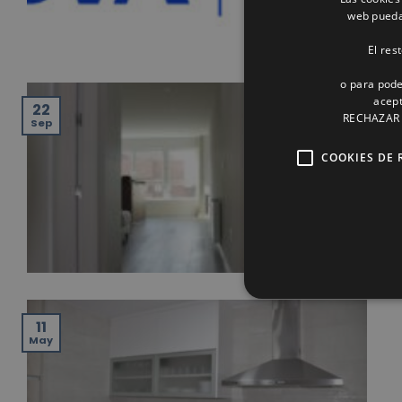
web pueda 
El res
o para pode
acept
22
RECHAZAR o
Sep
COOKIES DE 
11
May