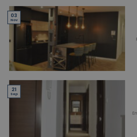
03
Nov
21
Sep
En