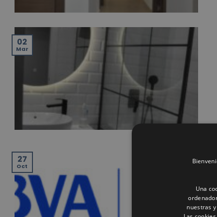
02
Mar
27
Bienveni
Oct
Una coo
ordenador
nuestras y
Las cookies