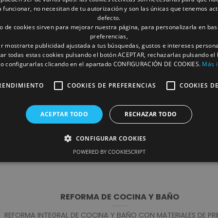
funcionar, no necesitan de tu autorización y son las únicas que tenemos ac
defecto.
to de cookies sirven para mejorar nuestra página, para personalizarla en bas
preferencias,
r mostrarte publicidad ajustada a tus búsquedas, gustos e intereses person
ar todas estas cookies pulsando el botón ACEPTAR, rechazarlas pulsando el
 configurarlas clicando en el apartado CONFIGURACIÓN DE COOKIES.
Más 
REFORMA
RENDIMIENTO
COOKIES DE PREFERENCIAS
COOKIES D
REFORMA REALIZADA EN ALBACETE. MATERIALES DE PRIMERA CAL
ENCIMERA DE COCINA PORCELANICA, TECHOS DE PLADUR [...
ACEPTAR TODO
RECHAZAR TODO
CONFIGURAR COOKIES
POWERED BY COOKIESCRIPT
REFORMA DE COCINA Y BAÑO
REFORMA INTEGRAL DE COCINA Y BAÑO CON MATERIALES DE PR