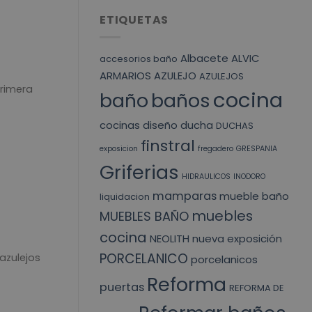
ETIQUETAS
Albacete
ALVIC
accesorios baño
ARMARIOS
AZULEJO
AZULEJOS
primera
cocina
baño
baños
cocinas
diseño
ducha
DUCHAS
finstral
exposicion
fregadero
GRESPANIA
Griferias
HIDRAULICOS
INODORO
mamparas
mueble baño
liquidacion
muebles
MUEBLES BAÑO
cocina
NEOLITH
nueva exposición
PORCELANICO
azulejos
porcelanicos
Reforma
puertas
REFORMA DE