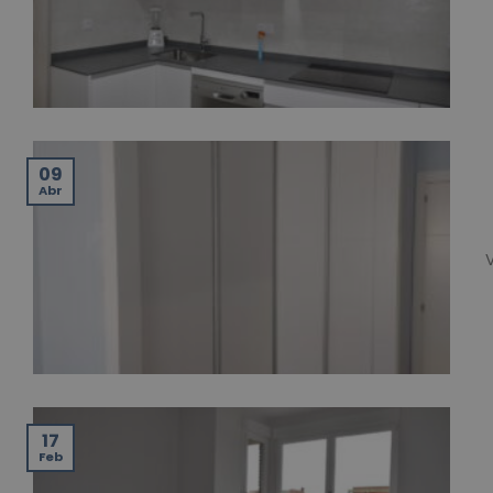
09
Abr
17
Feb