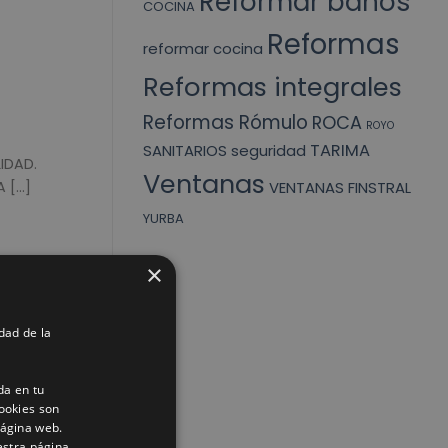
Reformar baños
COCINA
Reformas
reformar cocina
Reformas integrales
Reformas Rómulo
ROCA
ROYO
TARIMA
SANITARIOS
seguridad
IDAD.
Ventanas
VENTANAS FINSTRAL
...]
YURBA
×
dad de la
da en tu
R DE
ookies son
página web.
...]
estra página