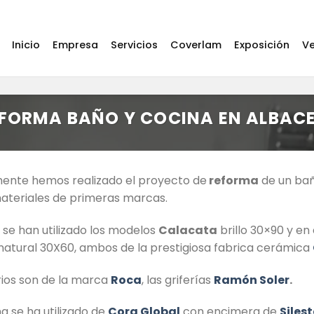
Inicio
Empresa
Servicios
Coverlam
Exposición
Ve
FORMA BAÑO Y COCINA EN ALBAC
ente hemos realizado el proyecto de
reforma
de un ba
materiales de primeras marcas.
 se han utilizado los modelos
Calacata
brillo 30×90 y en
natural 30X60, ambos de la prestigiosa fabrica cerámica
rios son de la marca
Roca
, las griferías
Ramón Soler
.
na se ha utilizado de
Cora Global
con encimera de
Siles