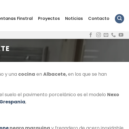
ntanas Finstral
Proyectos
Noticias
Contacto
ETE
ño y una
cocina
en
Albacete,
en los que se han
 el suelo el pavimento porcelánico es el modelo
Nexo
Grespania
,
tone
negro marquina
y fregadero de acero inoxidable