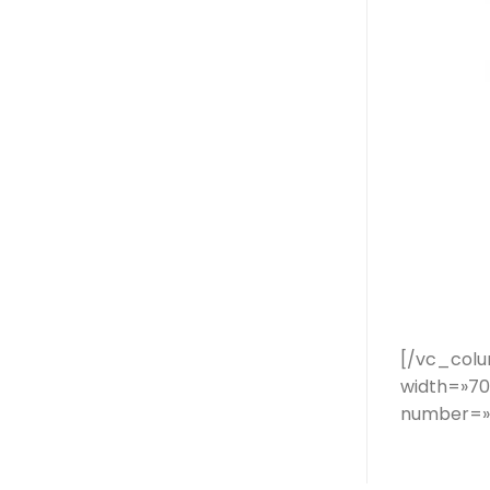
[/vc_colu
width=»70
number=»5