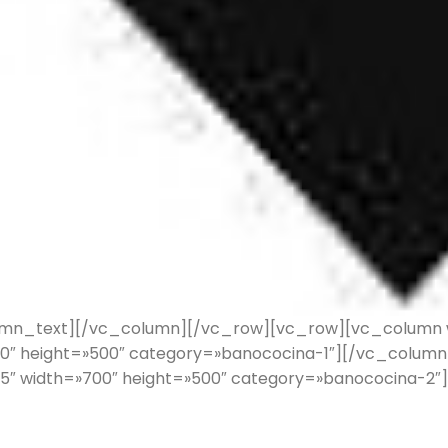
mn_text][/vc_column][/vc_row][vc_row][vc_column w
0″ height=»500″ category=»banococina-1″][/vc_column
″ width=»700″ height=»500″ category=»banococina-2″