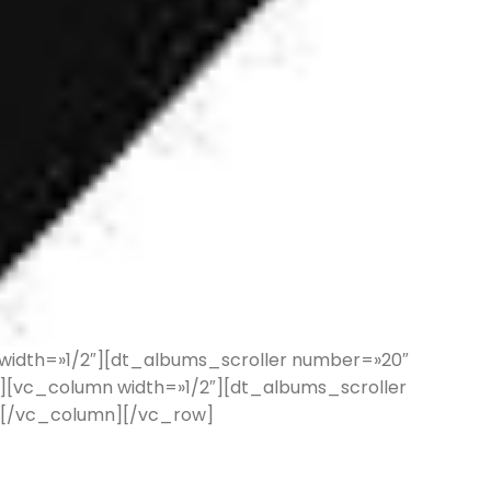
idth=»1/2″][dt_albums_scroller number=»20″
][vc_column width=»1/2″][dt_albums_scroller
][/vc_column][/vc_row]